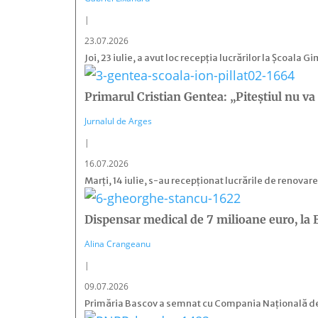
|
23.07.2026
Joi, 23 iulie, a avut loc recepția lucrărilor la Școala
Primarul Cristian Gentea: „Piteştiul nu va 
Jurnalul de Arges
|
16.07.2026
Marți, 14 iulie, s-au recepționat lucrările de renovar
Dispensar medical de 7 milioane euro, la 
Alina Crangeanu
|
09.07.2026
Primăria Bascov a semnat cu Compania Națională de I