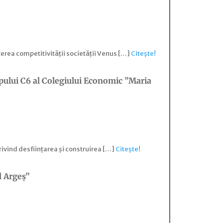
erea competitivității societății Venus […]
Citește!
rpului C6 al Colegiului Economic ”Maria
rivind desființarea și construirea […]
Citește!
l Argeș”