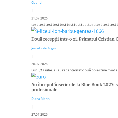
Gabriel
|
31.07.2026
test test test test test test test test test test test test
Două recepţii într-o zi. Primarul Cristia
Jurnalul de Arges
|
30.07.2026
Luni, 27 iulie, s-au recepţionat două obiective moder
Au început înscrierile la Blue Book 2027: st
profesionale
Diana Marin
|
27.07.2026