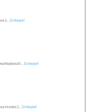
ntea. […]
Citește!
lanul Național […]
Citește!
lea Ursului. […]
Citește!