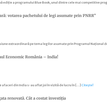
uă ediție a programului Blue Book, unul dintre cele mai competitive pr
lară: votarea pachetului de legi asumate prin PNRR”
siune extraordinară pe tema legilor asumate prin Programul Național de
mul Economic România – India!
ceri din India s-au aflat joi în vizită de lucru în […]
Citește!
ata renovată. Cât a costat investiția