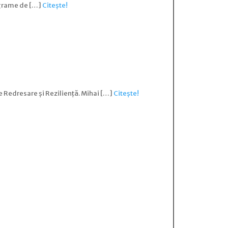
ograme de […]
Citește!
 Redresare și Reziliență. Mihai […]
Citește!