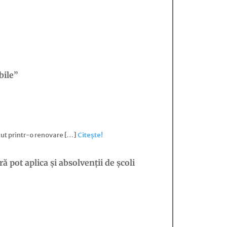
bile”
cut printr-o renovare […]
Citește!
ă pot aplica și absolvenții de școli