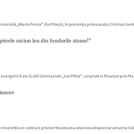
 Gimnazială „Marin Preda” din Pitești, în prezența primsarului Cristian Ge
pierde niciun leu din fondurile atrase!”
e energetică ale Școlii Gimnaziale „Ion Pillat”, un proiect finanțat prin P
Bascov
nvestiții un contract privind finanțarea unui nou dispensar uman la Va