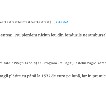
 test test test test test test test test […]
Citește!
n Gentea: „Nu pierdem niciun leu din fondurile nerambursa
nizate în Pitești. Grădinița cu Program Prelungit „Castelul Magic” a tre
agii plătite cu până la 1.572 de euro pe lună, iar în premier