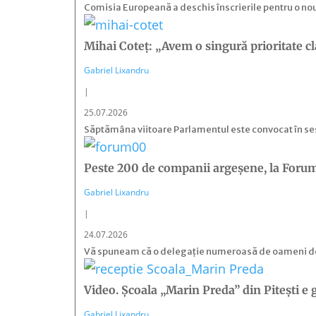
Comisia Europeană a deschis înscrierile pentru o no
Mihai Coteț: „Avem o singură prioritate c
Gabriel Lixandru
|
25.07.2026
Săptămâna viitoare Parlamentul este convocat în se
Peste 200 de companii argeșene, la Foru
Gabriel Lixandru
|
24.07.2026
Vă spuneam că o delegație numeroasă de oameni de afa
Video. Școala „Marin Preda” din Pitești e g
Gabriel Lixandru