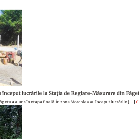
u început lucrările la Staţia de Reglare-Măsurare din Făge
ăgetu a ajuns în etapa finală. În zona Morcolea au început lucrările […]
C