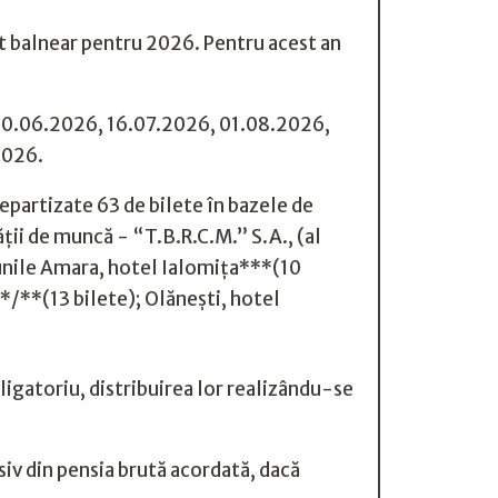
nt balnear pentru 2026. Pentru acest an
, 30.06.2026, 16.07.2026, 01.08.2026,
2026.
repartizate 63 de bilete în bazele de
ții de muncă - “T.B.R.C.M.” S.A., (al
iunile Amara, hotel Ialomița***(10
*/**(13 bilete); Olănești, hotel
ligatoriu, distribuirea lor realizându-se
siv din pensia brută acordată, dacă