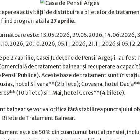
eperea activității de distribuire a biletelor de tratame
a fiind programată la
27 aprilie.
lor următoare este: 13.05.2026, 29.05.2026, 14.06.2026
10.2026, 20.10.2026, 05.11.2026, 21.11.2026 si 05.12.
e pe 27 aprilie, Casei Județene de Pensii Argeș i-au fost 
omercială de tratament balnear și recuperare a capacită
e Pensii Publice). Aceste baze de tratament sunt în staț
Buzias, hotel Silvana**(2 bilete); Covasna, hotel Dacia**
res** (10 bilete) si 1 Mai, hotel Ceres**(4 bilete).
t balnear se vor valorifica fără stabilirea punctajului ob
l Bilete de Tratament Balnear.
ratament este de 50% din cuantumul brut al pensiei, inclu