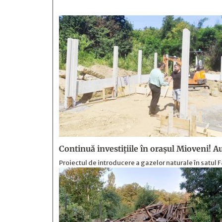
Continuă investiţiile în oraşul Mioveni! A
Proiectul de introducere a gazelor naturale în satul F