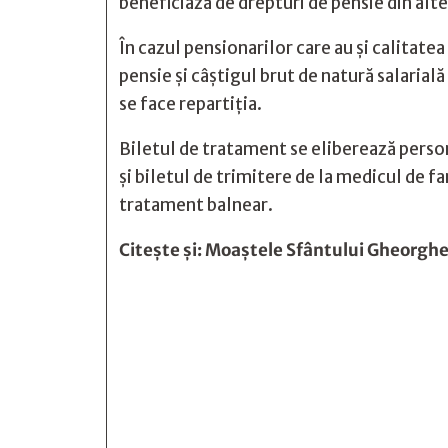
beneficiază de drepturi de pensie din alt
În cazul pensionarilor care au și calitate
pensie și câștigul brut de natură salarială
se face repartiția.
Biletul de tratament se eliberează person
și biletul de trimitere de la medicul de f
tratament balnear.
Citește și:
Moaștele Sfântului Gheorghe






