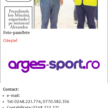
Foto-pamflete
Citește!
Contact
:
e-mail:
jurnaldearges@gmail.com
Tel: 0248.221.774; 0770.582.356
Contabilitate: 0248.223.271