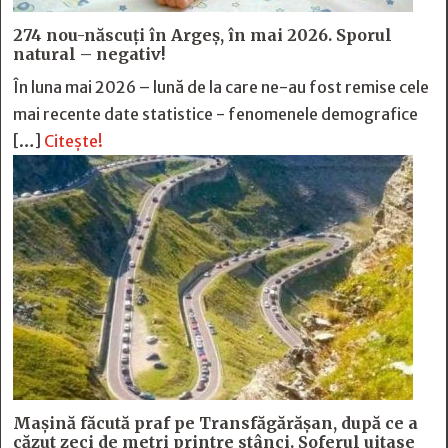
274 nou-născuți în Argeș, în mai 2026. Sporul
natural – negativ!
În luna mai 2026 – lună de la care ne-au fost remise cele
mai recente date statistice - fenomenele demografice
[…]
Citește!
Mașină făcută praf pe Transfăgărășan, după ce a
căzut zeci de metri printre stânci. Șoferul uitase