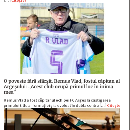
[…]
Citește!
O poveste fără sfârşit. Remus Vlad, fostul căpitan al
Argeşului: „Acest club ocupă primul loc în inima
mea”
Remus Vlad a fost căpitanul echipei FC Argeș la câștigarea
primului titlu al formației și a evoluat în dubla contra […]
Citește!