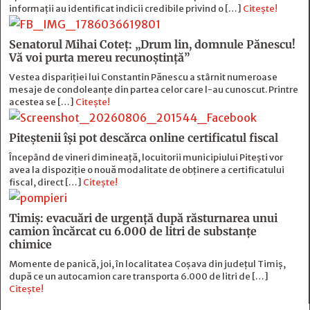
informații au identificat indicii credibile privind o […]
Citește!
Senatorul Mihai Coteț: „Drum lin, domnule Pănescu!
Vă voi purta mereu recunoștință”
Vestea dispariției lui Constantin Pănescu a stârnit numeroase
mesaje de condoleanțe din partea celor care l-au cunoscut. Printre
acestea se […]
Citește!
Piteștenii își pot descărca online certificatul fiscal
Începând de vineri dimineață, locuitorii municipiului Pitești vor
avea la dispoziție o nouă modalitate de obținere a certificatului
fiscal, direct […]
Citește!
Timiș: evacuări de urgență după răsturnarea unui
camion încărcat cu 6.000 de litri de substanțe
chimice
Momente de panică, joi, în localitatea Coșava din județul Timiș,
după ce un autocamion care transporta 6.000 de litri de […]
Citește!