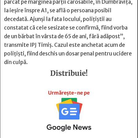
parcat pe marginea părții carosabile, în Dumbrăvița,
la ieșire înspre A1, se află o persoana posibil
decedată. Ajunși la fata locului, polițiștii au
constatat că cele sesizate se confirmă, fiind vorba
de un bărbat în vârsta de 65 de ani, fără adăpost”,
transmite IPJ Timiș. Cazul este anchetat acum de
polițiști, fiind deschis un dosar penal pentru ucidere
din culpă.
Distribuie!







Urmărește-ne pe