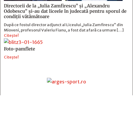
Directorii de la „Iulia Zamfirescu” și „Alexandru
Odobescu” și-au dat liceele în judecată pentru sporul de
condiții vătămătoare
După ce fostul director adjunct al Liceului „Iulia Zamfirescu” din
Mioveni, profesorul Valeriu Fianu, a fost dat afară ca urmare […]
Citește!
Foto-pamflete
Citește!
Contact
:
e-mail:
jurnaldearges@gmail.com
Tel: 0248.221.774; 0770.582.356
Contabilitate: 0248.223.271
Whatsapp: 0770.582.356