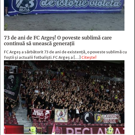
73 de ani de FC Argeş! O poveste sublimă care
continuă să unească generaţii
FC Argeș a sărbătorit 73 de ani de existență, o poveste sublimă cu
foștii și actualii fotbaliști. FC Argeș a […]
Citește!