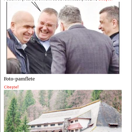
Foto-pamflete
Citește!