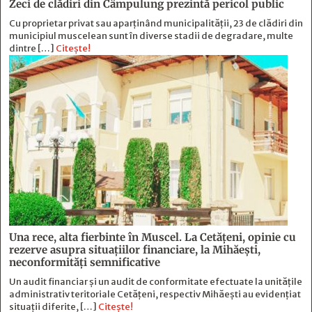
Zeci de clădiri din Câmpulung prezintă pericol public
Cu proprietar privat sau aparținând municipalității, 23 de clădiri din
municipiul muscelean sunt în diverse stadii de degradare, multe
dintre […]
Citește!
Una rece, alta fierbinte în Muscel. La Cetăţeni, opinie cu
rezerve asupra situaţiilor financiare, la Mihăeşti,
neconformităţi semnificative
Un audit financiar și un audit de conformitate efectuate la unitățile
administrativ teritoriale Cetățeni, respectiv Mihăești au evidențiat
situații diferite, […]
Citește!