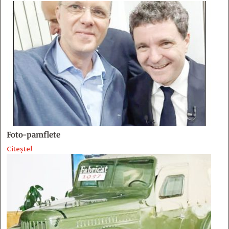
Foto-pamflete
Citește!