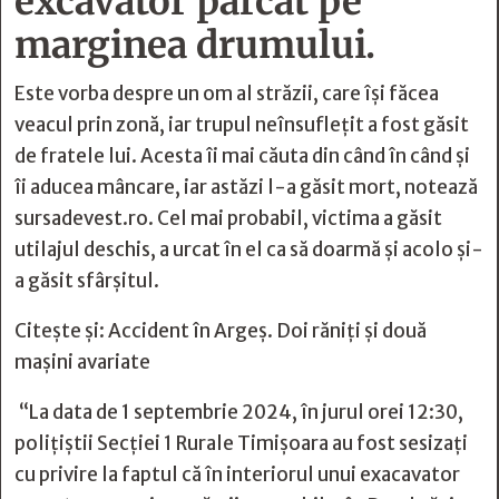
excavator parcat pe
marginea drumului.
Este vorba despre un om al străzii, care își făcea
veacul prin zonă, iar trupul neînsuflețit a fost găsit
de fratele lui. Acesta îi mai căuta din când în când și
îi aducea mâncare, iar astăzi l-a găsit mort, notează
sursadevest.ro. Cel mai probabil, victima a găsit
utilajul deschis, a urcat în el ca să doarmă și acolo și-
a găsit sfârșitul.
Citește și:
Accident în Argeș. Doi răniți și două
mașini avariate
“La data de 1 septembrie 2024, în jurul orei 12:30,
polițiștii Secției 1 Rurale Timișoara au fost sesizați
cu privire la faptul că în interiorul unui exacavator