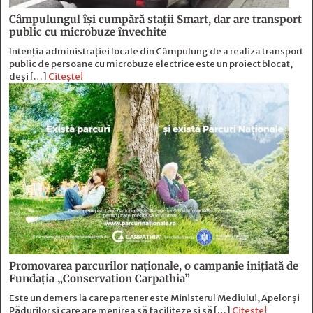
Câmpulungul îşi cumpără staţii Smart, dar are transport
public cu microbuze învechite
Intenția administrației locale din Câmpulung de a realiza transport
public de persoane cu microbuze electrice este un proiect blocat,
deși […]
Citește!
Promovarea parcurilor naționale, o campanie inițiată de
Fundația „Conservation Carpathia”
Este un demers la care partener este Ministerul Mediului, Apelor și
Pădurilor și care are menirea să faciliteze și să […]
Citește!