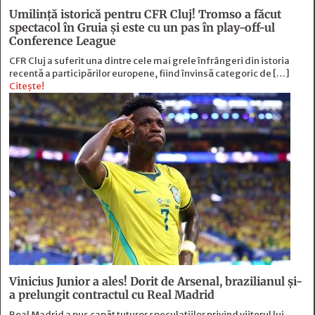
Umilință istorică pentru CFR Cluj! Tromso a făcut
spectacol în Gruia și este cu un pas în play-off-ul
Conference League
CFR Cluj a suferit una dintre cele mai grele înfrângeri din istoria
recentă a participărilor europene, fiind învinsă categoric de […]
Citește!
Vinicius Junior a ales! Dorit de Arsenal, brazilianul și-
a prelungit contractul cu Real Madrid
Real Madrid a pus capăt tuturor speculațiilor privind viitorul lui