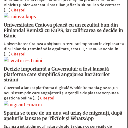
Vinicius Junior. Atacantul brazilian, aflat în ultimul an de contract
[…]
Citește!
Universitatea Craiova pleacă cu un rezultat bun din
Finlanda! Remiză cu KuPS, iar calificarea se decide în
Bănie
Universitatea Craiova a obținut un rezultat important în deplasarea
din Finlanda, terminând la egalitate, scor 1-1, cu KuPS Kuopio, în
[…]
Citește!
Decizie importantă a Guvernului: a fost lansată
platforma care simplifică angajarea lucrătorilor
străini
Guvernul a lansat platforma digitală WorkinRomania.gov.ro, un
nou sistem prin care angajatorii și agențiile de plasare vor putea
gestiona online […]
Citește!
Spania se teme de un nou val uriaș de migranți, după
apelurile lansate pe TikTok și WhatsApp
Spania a intrat din nou în stare de alertă după ce serviciile de