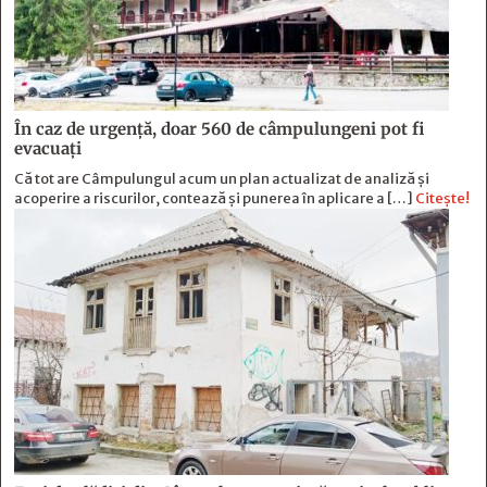
În caz de urgență, doar 560 de câmpulungeni pot fi
evacuați
Că tot are Câmpulungul acum un plan actualizat de analiză și
acoperire a riscurilor, contează și punerea în aplicare a […]
Citește!