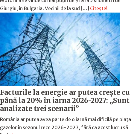
Motorina se vinde cu mai puțin de 9 lei la 5 kilometri de
Giurgiu, în Bulgaria. Vecinii de la sud […]
Citește!
Facturile la energie ar putea crește cu
până la 20% în iarna 2026-2027: „Sunt
analizate trei scenarii”
România ar putea avea parte de o iarnă mai dificilă pe piața
gazelor în sezonul rece 2026-2027, fără ca acest lucru să