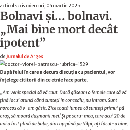
articol scris miercuri, 05 martie 2025
Bolnavi şi… bolnavi.
„Mai bine mort decât
ipotent”
de
Jurnalul de Arges
După felul în care a decurs discuția cu pacientul, vor
înțelege cititorii din ce etnie face parte.
„Am venit special să vă caut. Dacă găseam o femeie care să vă
țină locu’ atunci când sunteți în concediu, nu intram. Sunt
norocos că v-am găsit. Zice toată lumea că sunteți primu’ pă
oraș, să moară dușmanii mei! Și pe soru-mea, care acu’ 20 de
ani a fost plină de bube, din cap până pe tălpi, ați făcut-o bine.