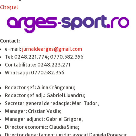
Citește!
Contact
:
e-mail:
jurnaldearges@gmail.com
Tel: 0248.221.774; 0770.582.356
Contabilitate: 0248.223.271
Whatsapp: 0770.582.356
Redactor șef: Alina Crângeanu;
Redactor șef adj.: Gabriel Lixandru;
Secretar general de redacție: Mari Tudor;
Manager: Cristian Vasile;
Manager adjunct: Gabriel Grigore;
Director economic: Claudia Sima;
Director departament juridic: avocat Daniela Popescu;