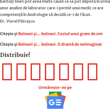
bărbați tineri pot avea multe cauze ce se pot depista în urma
unor analize de laborator care-i permit unui medic ce are
competență în Andrologie să decidă ce-i de făcut.
Dr. Viorel Pătraşcu
Citește și
Bolnavi şi… bolnavi. Costul unui gram de om
Citește și
Bolnavi şi… bolnavi. O dramă de neimaginat
Distribuie!







Urmărește-ne pe