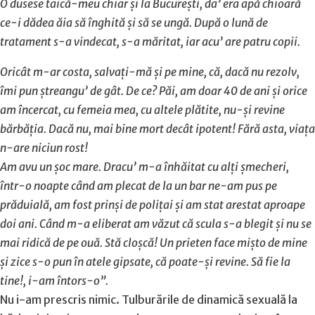
O dusese taică-meu chiar și la București, da’ era apă chioară
ce-i dădea ăia să înghită și să se ungă. După o lună de
tratament s-a vindecat, s-a măritat, iar acu’ are patru copii.
Oricât m-ar costa, salvați-mă și pe mine, că, dacă nu rezolv,
îmi pun ștreangu’ de gât. De ce? Păi, am doar 40 de ani și orice
am încercat, cu femeia mea, cu altele plătite, nu-și revine
bărbăția. Dacă nu, mai bine mort decât ipotent! Fără asta, viața
n-are niciun rost!
Am avu un șoc mare. Dracu’ m-a înhăitat cu alți șmecheri,
într-o noapte când am plecat de la un bar ne-am pus pe
prăduială, am fost prinși de polițai și am stat arestat aproape
doi ani. Când m-a eliberat am văzut că scula s-a blegit și nu se
mai ridică de pe ouă. Stă cloșcă! Un prieten face mișto de mine
și zice s-o pun în atele gipsate, că poate-și revine. Să fie la
tine!, i-am întors-o”.
Nu i-am prescris nimic. Tulburările de dinamică sexuală la