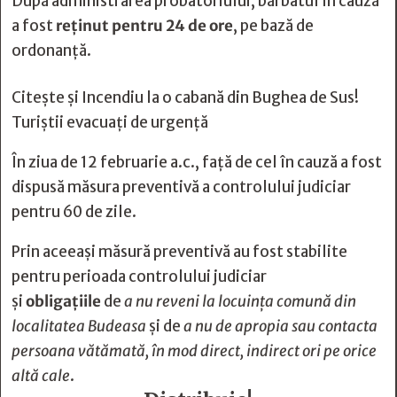
După administrarea probatoriului, bărbatul în cauză
a fost
reținut pentru 24 de ore
, pe bază de
ordonanță.
Citește și
Incendiu la o cabană din Bughea de Sus!
Turiștii evacuați de urgență
În ziua de 12 februarie a.c., față de cel în cauză a fost
dispusă măsura preventivă a controlului judiciar
pentru 60 de zile.
Prin aceeași măsură preventivă au fost stabilite
pentru perioada controlului judiciar
și
obligațiile
de
a nu reveni la locuința comună din
localitatea Budeasa
și de
a nu de apropia sau contacta
persoana vătămată, în mod direct, indirect ori pe orice
altă cale
.