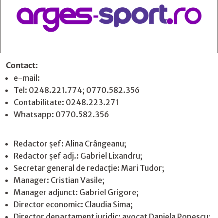
Contact
:
e-mail:
jurnaldearges@gmail.com
Tel: 0248.221.774; 0770.582.356
Contabilitate: 0248.223.271
Whatsapp: 0770.582.356
Redactor șef: Alina Crângeanu;
Redactor șef adj.: Gabriel Lixandru;
Secretar general de redacție: Mari Tudor;
Manager: Cristian Vasile;
Manager adjunct: Gabriel Grigore;
Director economic: Claudia Sima;
Director departament juridic: avocat Daniela Popescu;