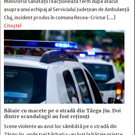
Ministerul Sănătății reacționează ferm după atacul
asupra unui echipaj al Serviciului Județean de Ambulanță
Cluj, incident produs în comuna Recea-Cristur […]
Citește!
Bătaie cu macete pe o stradă din Târgu Jiu. Doi
dintre scandalagii au fost reținuți
Scene violente au avut loc sâmbătă pe o stradă din
Târgu Jiu, unde trei bărbați s-au luat la bătaie printre