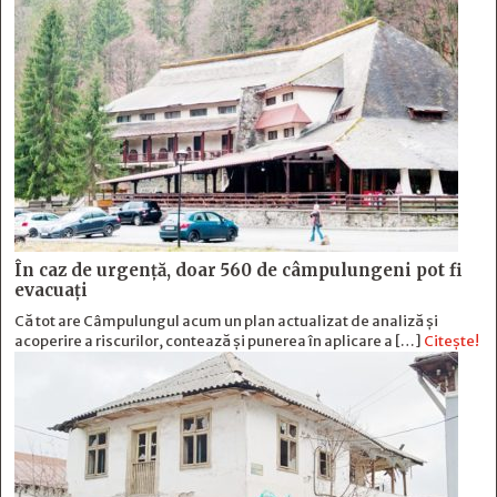
În caz de urgență, doar 560 de câmpulungeni pot fi
evacuați
Că tot are Câmpulungul acum un plan actualizat de analiză și
acoperire a riscurilor, contează și punerea în aplicare a […]
Citește!