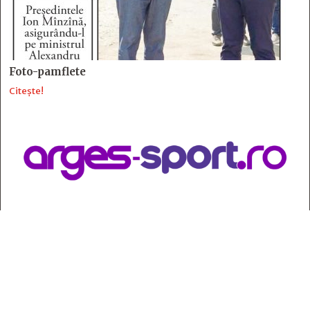
Foto-pamflete
Citește!
Contact
:
e-mail:
jurnaldearges@gmail.com
Tel: 0248.221.774; 0770.582.356
Contabilitate: 0248.223.271
Whatsapp: 0770.582.356