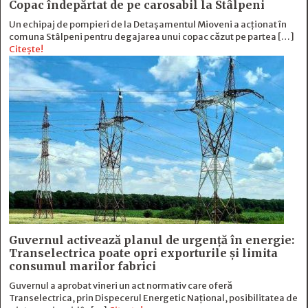
Copac îndepărtat de pe carosabil la Stâlpeni
Un echipaj de pompieri de la Detașamentul Mioveni a acționat în
comuna Stâlpeni pentru degajarea unui copac căzut pe partea […]
Citește!
Guvernul activează planul de urgență în energie:
Transelectrica poate opri exporturile și limita
consumul marilor fabrici
Guvernul a aprobat vineri un act normativ care oferă
Transelectrica, prin Dispecerul Energetic Național, posibilitatea de