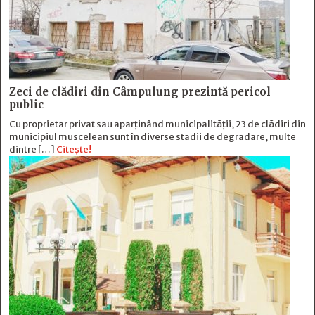
Zeci de clădiri din Câmpulung prezintă pericol
public
Cu proprietar privat sau aparținând municipalității, 23 de clădiri din
municipiul muscelean sunt în diverse stadii de degradare, multe
dintre […]
Citește!