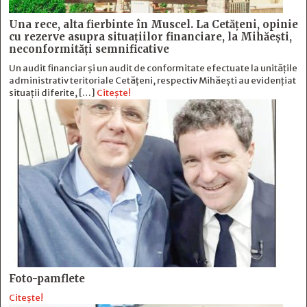
Una rece, alta fierbinte în Muscel. La Cetăţeni, opinie
cu rezerve asupra situaţiilor financiare, la Mihăeşti,
neconformităţi semnificative
Un audit financiar și un audit de conformitate efectuate la unitățile
administrativ teritoriale Cetățeni, respectiv Mihăești au evidențiat
situații diferite, […]
Citește!
Foto-pamflete
Citește!