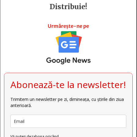
Distribuie!







Urmărește-ne pe
Abonează-te la newsletter!
Trimitem un newsletter pe zi, dimineața, cu știrile din ziua
anterioară.
Vă puteți dezabona oricând.