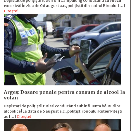
Depistat de polițiștii rutieri din Câmpulung conducând cu viteză
excesivă! În ziua de 06 august a.c., polițiștii din cadrul Biroului […]
Citește!
Argeș: Dosare penale pentru consum de alcool la
volan
Depistați de polițiștii rutieri conducând sub influența băuturilor
alcoolice! La data de 6 august a.c., polițiștii biroului Rutier Pitești
au […]
Citește!