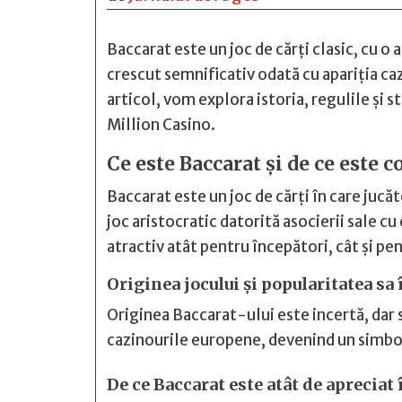
Baccarat este un joc de cărți clasic, cu o 
crescut semnificativ odată cu apariția caz
articol, vom explora istoria, regulile și 
Million Casino.
Ce este Baccarat și de ce este c
Baccarat este un joc de cărți în care jucăt
joc aristocratic datorită asocierii sale cu 
atractiv atât pentru începători, cât și pe
Originea jocului și popularitatea sa 
Originea Baccarat-ului este incertă, dar se
cazinourile europene, devenind un simbol 
De ce Baccarat este atât de apreciat 