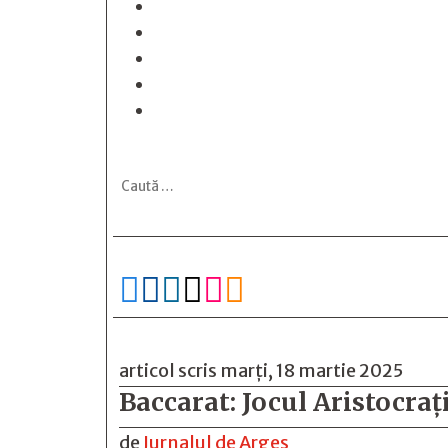






articol scris marți, 18 martie 2025
Baccarat: Jocul Aristocraț
de
Jurnalul de Arges