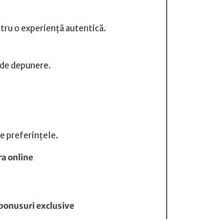
entru o experiență autentică.
i de depunere.
te preferințele.
a online
 bonusuri exclusive