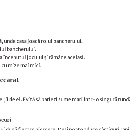
, unde casa joacă rolul bancherului.
olul bancherului.
 începutul jocului și rămâne același.
 cu mize mai mici.
accarat
te ții de el. Evită să pariezi sume mari într-o singură run
scuri
ui după fiecare pierdere. Deși poate aduce câștiguri rapi