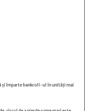
dă și împarte bankroll-ul în unități mai
de, riscul de a pierde sume mari este