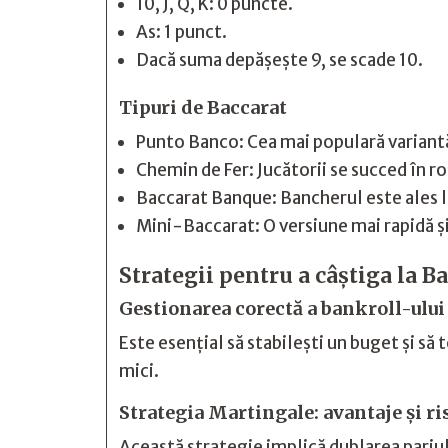
10, J, Q, K: 0 puncte.
As: 1 punct.
Dacă suma depășește 9, se scade 10.
Tipuri de Baccarat
Punto Banco: Cea mai populară variantă
Chemin de Fer: Jucătorii se succed în r
Baccarat Banque: Bancherul este ales la
Mini-Baccarat: O versiune mai rapidă și
Strategii pentru a câștiga la B
Gestionarea corectă a bankroll-ului
Este esențial să stabilești un buget și să 
mici.
Strategia Martingale: avantaje și ri
Această strategie implică dublarea pariul