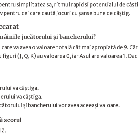
pentru simplitatea sa, ritmul rapid și potențialul de câș
iv pentru cei care caută jocuri cu șanse bune de câștig.
ccarat
mâinile jucătorului și bancherului?
care va avea o valoare totală cât mai apropiată de 9. Cărț
u figuri (J, Q, K) au valoarea 0, iar Asul are valoarea 1. D
rului va câștiga.
erului va câștiga.
ucătorului și bancherului vor avea aceeași valoare.
ă scorul
lă.