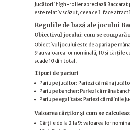
Jucătorii high-roller apreciază Baccarat 
este relativ scăzut, ceea ce îl face atract
Regulile de bază ale jocului Ba
Obiectivul jocului: cum se compară 
Obiectivul jocului este de a paria pe mâna 
9 au valoarea lor nominală, 10 și cărțile c
scade 10 din total.
Tipuri de pariuri
Pariu pe jucător: Pariezi că mâna jucăto
Pariu pe bancher: Pariezi că mâna banch
Pariu pe egalitate: Pariezi că mâinile j
Valoarea cărților și cum se calculeaz
Cărțile de la 2 la 9: valoarea lor nomina