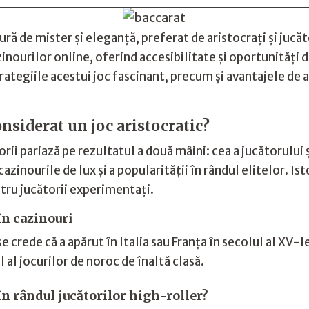
aură de mister și eleganță, preferat de aristocrați și jucă
inourilor online, oferind accesibilitate și oportunități d
strategiile acestui joc fascinant, precum și avantajele de
onsiderat un joc aristocratic?
orii pariază pe rezultatul a două mâini: cea a jucătorului
cazinourile de lux și a popularității în rândul elitelor. Ist
ntru jucătorii experimentați.
în cazinouri
 crede că a apărut în Italia sau Franța în secolul al XV-l
al jocurilor de noroc de înaltă clasă.
în rândul jucătorilor high-roller?