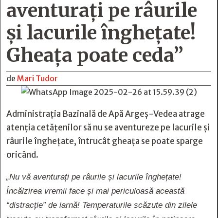
aventurați pe râurile
și lacurile înghețate!
Gheața poate ceda”
de
Mari Tudor
Administrația Bazinală de Apă Argeș-Vedea atrage
atenția cetățenilor să nu se aventureze pe lacurile și
râurile înghețate, întrucât gheața se poate sparge
oricând.
„Nu vă aventurați pe râurile și lacurile înghețate!
Încălzirea vremii face și mai periculoasă această
“distracție” de iarnă! Temperaturile scăzute din zilele