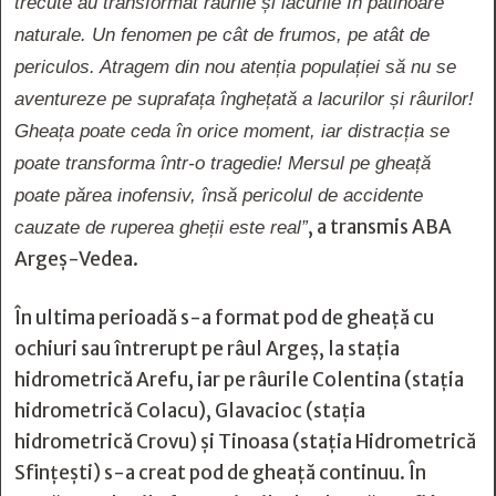
trecute au transformat râurile și lacurile în patinoare
naturale. Un fenomen pe cât de frumos, pe atât de
periculos. Atragem din nou atenția populației să nu se
aventureze pe suprafața înghețată a lacurilor și râurilor!
Gheața poate ceda în orice moment, iar distracția se
poate transforma într-o tragedie! Mersul pe gheață
poate părea inofensiv, însă pericolul de accidente
, a transmis ABA
cauzate de ruperea gheții este real”
Argeș-Vedea.
În ultima perioadă s-a format pod de gheață cu
ochiuri sau întrerupt pe râul Argeș, la stația
hidrometrică Arefu, iar pe râurile Colentina (stația
hidrometrică Colacu), Glavacioc (stația
hidrometrică Crovu) și Tinoasa (stația Hidrometrică
Sfințești) s-a creat pod de gheață continuu. În