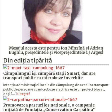
Mesajul acesta este pentru Ion Mînzînă şi Adrian
Bughiu, preşedintele şi vicepreşedintele CJ Argeş!
Din ediția tipărită
Câmpulungul îşi cumpără staţii Smart, dar are
transport public cu microbuze învechite
Intenția administrației locale din Câmpulung de a realiza transport
public de persoane cu microbuze electrice este un proiect blocat,
deși […]
Citește!
Promovarea parcurilor naționale, o campanie
inițiată de Fundația „Conservation Carpathia”