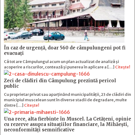
În caz de urgență, doar 560 de câmpulungeni pot fi
evacuați
Că tot are Câmpulungul acum un plan actualizat de analiză și
acoperire a riscurilor, contează și punerea în aplicare a […]
Citește!
Zeci de clădiri din Câmpulung prezintă pericol
public
Cu proprietar privat sau aparținând municipalității, 23 de clădiri din
municipiul muscelean sunt în diverse stadii de degradare, multe
dintre […]
Citește!
Una rece, alta fierbinte în Muscel. La Cetăţeni, opinie
cu rezerve asupra situaţiilor financiare, la Mihăeşti,
neconformităţi semnificative