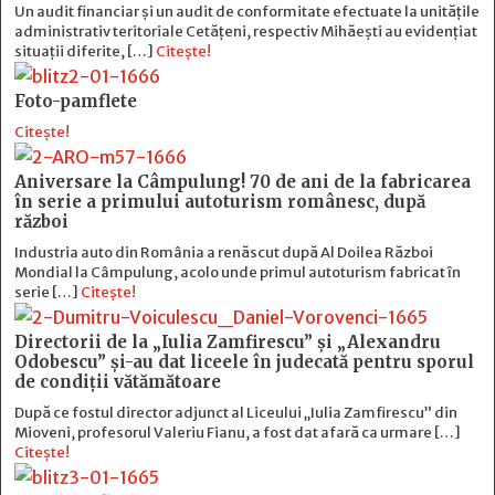
Un audit financiar și un audit de conformitate efectuate la unitățile
administrativ teritoriale Cetățeni, respectiv Mihăești au evidențiat
situații diferite, […]
Citește!
Foto-pamflete
Citește!
Aniversare la Câmpulung! 70 de ani de la fabricarea
în serie a primului autoturism românesc, după
război
Industria auto din România a renăscut după Al Doilea Război
Mondial la Câmpulung, acolo unde primul autoturism fabricat în
serie […]
Citește!
Directorii de la „Iulia Zamfirescu” și „Alexandru
Odobescu” și-au dat liceele în judecată pentru sporul
de condiții vătămătoare
După ce fostul director adjunct al Liceului „Iulia Zamfirescu” din
Mioveni, profesorul Valeriu Fianu, a fost dat afară ca urmare […]
Citește!