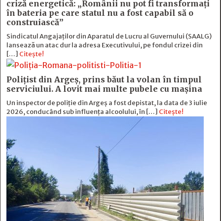
criză energetică: „Românii nu pot fi transformați
în bateria pe care statul nu a fost capabil să o
construiască”
Sindicatul Angajaților din Aparatul de Lucru al Guvernului (SAALG)
lansează un atac dur la adresa Executivului, pe fondul crizei din
[…]
Citește!
Polițist din Argeș, prins băut la volan în timpul
serviciului. A lovit mai multe pubele cu mașina
Un inspector de poliție din Argeș a fost depistat, la data de 3 iulie
2026, conducând sub influența alcoolului, în […]
Citește!