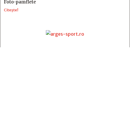
Foto-pamflete
Citește!
Contact
:
e-mail:
jurnaldearges@gmail.com
Tel: 0248.221.774; 0770.582.356
Contabilitate: 0248.223.271
Whatsapp: 0770.582.356
Redactor șef: Alina Crângeanu;
Redactor șef adj.: Gabriel Lixandru;
Secretar general de redacție: Mari Tudor;
Manager: Cristian Vasile;
Manager adjunct: Gabriel Grigore;
Director economic: Claudia Sima;