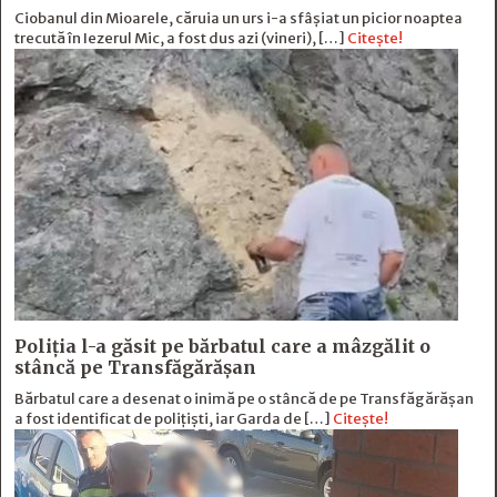
Ciobanul din Mioarele, căruia un urs i-a sfâșiat un picior noaptea
trecută în Iezerul Mic, a fost dus azi (vineri), […]
Citește!
Poliția l-a găsit pe bărbatul care a mâzgălit o
stâncă pe Transfăgărășan
Bărbatul care a desenat o inimă pe o stâncă de pe Transfăgărășan
a fost identificat de polițiști, iar Garda de […]
Citește!