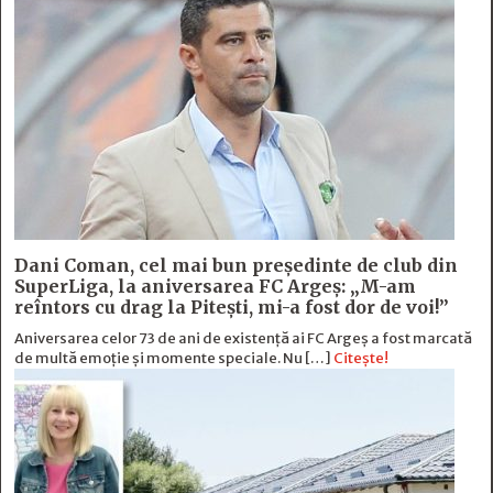
Dani Coman, cel mai bun preşedinte de club din
SuperLiga, la aniversarea FC Argeş: „M-am
reîntors cu drag la Piteşti, mi-a fost dor de voi!”
Aniversarea celor 73 de ani de existență ai FC Argeș a fost marcată
de multă emoție şi momente speciale. Nu […]
Citește!