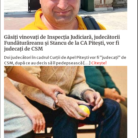
Găsiți vinovați de Inspecția Judiciară, judecătorii
Fundăturăreanu și Stancu de la CA Pitești, vor fi
judecați de CSM
Doi judecători în cadrul Curții de Apel Pitești vor fi ”judecați” de
CSM, după ce au decis să îl pedepsească […]
Citește!