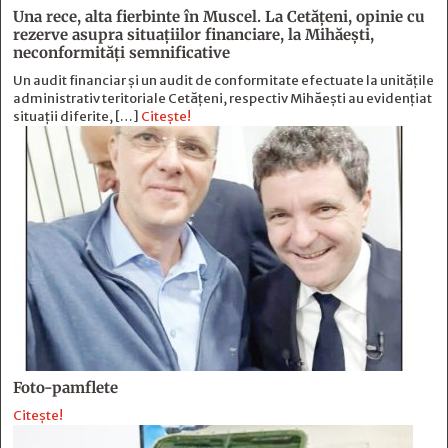
Una rece, alta fierbinte în Muscel. La Cetăţeni, opinie cu
rezerve asupra situaţiilor financiare, la Mihăeşti,
neconformităţi semnificative
Un audit financiar și un audit de conformitate efectuate la unitățile
administrativ teritoriale Cetățeni, respectiv Mihăești au evidențiat
situații diferite, […]
Citește!
Foto-pamflete
Citește!