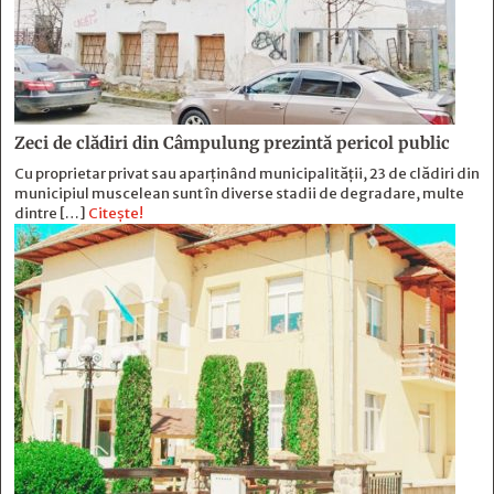
Zeci de clădiri din Câmpulung prezintă pericol public
Cu proprietar privat sau aparținând municipalității, 23 de clădiri din
municipiul muscelean sunt în diverse stadii de degradare, multe
dintre […]
Citește!