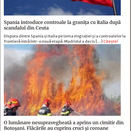
Spania introduce controale la granița cu Italia după
scandalul din Ceuta
Disputa dintre Spania și Italia pe tema migrației și a controalelor la
frontieră intră într-o nouă etapă. Madridul a decis […]
Citește!
O lumânare nesupravegheată a aprins un cimitir din
Botoșani. Flăcările au cuprins cruci și coroane