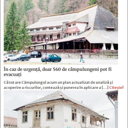
În caz de urgență, doar 560 de câmpulungeni pot fi
evacuați
Că tot are Câmpulungul acum un plan actualizat de analiză și
acoperire a riscurilor, contează și punerea în aplicare a […]
Citește!