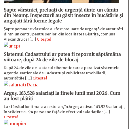
Șapte vârstnici, preluați de urgență dintr-un cămin
din Neamț. Inspectorii au găsit insecte în bucătărie și
angajați fără forme legale
Șapte persoane vârstnice au fost preluate de urgență de autorități
dintr-un centru pentru seniori din localitatea Bistrița, comuna
Alexandru cel […]
Citește!
Sistemul Cadastrului ar putea fi repornit săptămâna
viitoare, după 24 de zile de blocaj
După 24 de zile de la atacul cibernetic care a paralizat sistemele
Agenției Naționale de Cadastru și Publicitate Imobiliară,
autoritățile […]
Citește!
Argeș. 163.528 salariați la finele lunii mai 2026. Cum
au fost plătiți
La sfârșitul lunii mai a acestui an, în Argeş activau 163.528 salariați,
în scădere cu 94 persoane faţă de efectivul salariaţilor […]
Citește!