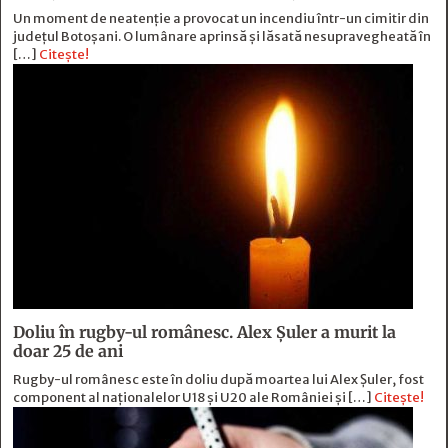
Un moment de neatenție a provocat un incendiu într-un cimitir din
județul Botoșani. O lumânare aprinsă și lăsată nesupravegheată în
[…]
Citește!
Doliu în rugby-ul românesc. Alex Șuler a murit la
doar 25 de ani
Rugby-ul românesc este în doliu după moartea lui Alex Șuler, fost
component al naționalelor U18 și U20 ale României și […]
Citește!