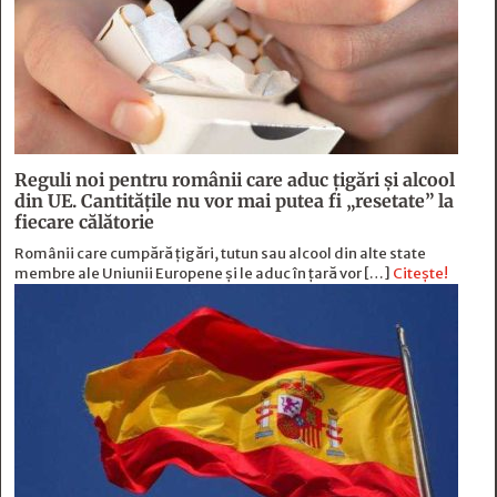
Reguli noi pentru românii care aduc țigări și alcool
din UE. Cantitățile nu vor mai putea fi „resetate” la
fiecare călătorie
Românii care cumpără țigări, tutun sau alcool din alte state
membre ale Uniunii Europene și le aduc în țară vor […]
Citește!