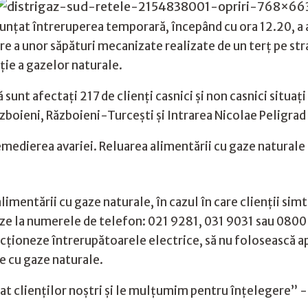
anunțat întreruperea temporară, începând cu ora 12.20, a
mare a unor săpături mecanizate realizate de un terț pe s
uție a gazelor naturale.
unt afectați 217 de clienți casnici și non casnici situaț
zboieni, Războieni-Turcești și Intrarea Nicolae Peligrad 
edierea avariei. Reluarea alimentării cu gaze naturale a 
limentării cu gaze naturale, în cazul în care clienții sim
ze la numerele de telefon: 021 9281, 031 9031 sau 0800 
acționeze întrerupătoarele electrice, să nu folosească a
re cu gaze naturale.
t clienților noștri și le mulțumim pentru înțelegere” -