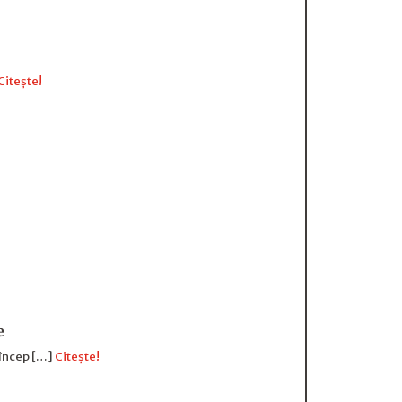
Citește!
e
 încep […]
Citește!