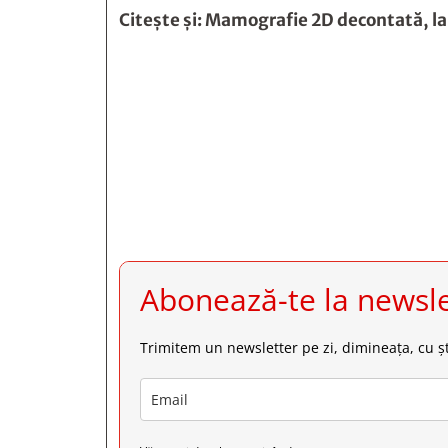
Citește și:
Mamografie 2D decontată, la







Abonează-te la newsle
Trimitem un newsletter pe zi, dimineața, cu șt