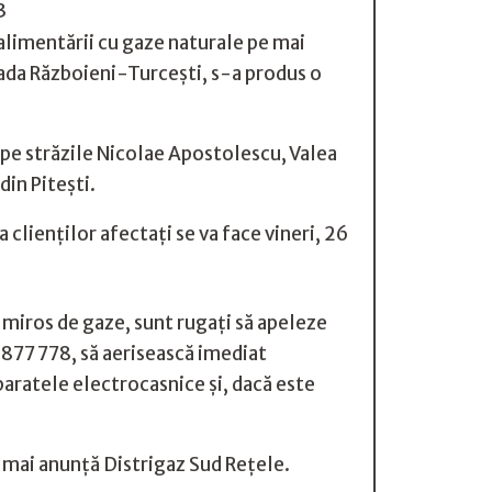
 alimentării cu gaze naturale pe mai
trada Războieni-Turcești, s-a produs o
i pe străzile Nicolae Apostolescu, Valea
din Pitești.
clienților afectați se va face vineri, 26
t miros de gaze, sunt rugați să apeleze
877 778, să aerisească imediat
paratele electrocasnice și, dacă este
 mai anunță Distrigaz Sud Rețele.