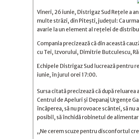
Vineri, 26 iunie, Distrigaz Sud Rețele a 
multe străzi, din Pitești, județul: Ca ur
avarie la un element al rețelei de distrib
Compania precizează că din această cauză s
cu Tei, Izvorului, Dimitrie Butculescu, Ră
Echipele Distrigaz Sud lucrează pentru rem
iunie, în jurul orei 17:00.
Sursa citată precizează că după reluarea a
Centrul de Apeluri și Depanaj Urgențe Ga
încăperea, să nu provoace scântei, să nu 
posibil, să închidă robinetul de alimenta
„Ne cerem scuze pentru disconfortul crea