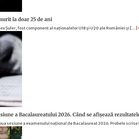
urit la doar 25 de ani
ex Șuler, fost component al naționalelor U18 și U20 ale României și […]
siune a Bacalaureatului 2026. Când se afișează rezultatel
doua sesiune a examenului național de Bacalaureat 2026. Probele scrise