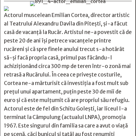
Actorul muscelean Emilian Cortea, director artistic
al Teatrului Alexandru Davila din Piteşti, şi-a făcut
casă de vacanţă la Rucăr. Artistul ne-a povestit că de
peste 20 de ani îşi petrece vacanţele printre
rucăreni şi că spre finele anului trecut s-a hotărât
să-şi facă propria casă, primul pas făcându-l
achiziţionând circa 300 mp de teren într-o zonă mai
retrasă a Rucărului. În ceea ce priveşte costurile,
Cortea ne-a mărturisit că investiţia a fost mult sub
preţul unui apartament, puţin peste 30 de mii de
euro şi că este mulţumit că are propriul său refugiu.
Actorul este de fel din Schitu Goleşti, iar liceul l-a
terminat la Câmpulung (actualul LNPA), promoţia
1967. Este singurul din familia sa care a avut o viaţă
pe scenă, căci bunicul şi tatăl au fost renumiţi