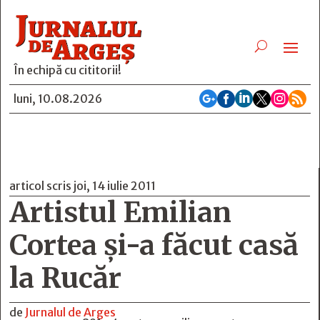
În echipă cu cititorii!






luni, 10.08.2026
articol scris joi, 14 iulie 2011
Artistul Emilian
Cortea şi-a făcut casă
la Rucăr
de
Jurnalul de Arges