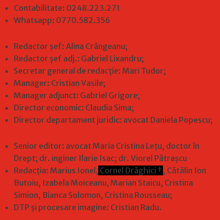
Contabilitate: 0248.223.271
Whatsapp: 0770.582.356
Redactor șef: Alina Crângeanu;
Redactor șef adj.: Gabriel Lixandru;
Secretar general de redacție: Mari Tudor;
Manager: Cristian Vasile;
Manager adjunct: Gabriel Grigore;
Director economic: Claudia Sima;
Director departament juridic: avocat Daniela Popescu;
Senior editor: avocat Maria Cristina Leţu, doctor în
Drept; dr. inginer Ilarie Isac; dr. Viorel Pătrașcu
Redacţia: Marius Ionel,
Cornel Drăghici †
, Cătălin Ion
Butoiu, Izabela Moiceanu, Marian Staicu, Cristina
Simion, Bianca Solomon, Cristina Rousseau;
DTP și procesare imagine: Cristian Radu.