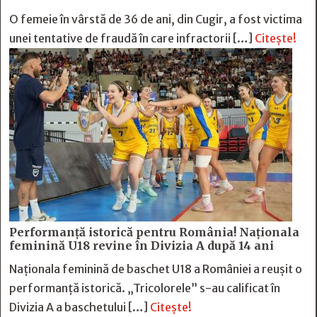
O femeie în vârstă de 36 de ani, din Cugir, a fost victima
unei tentative de fraudă în care infractorii […]
Citește!
Performanță istorică pentru România! Naționala
feminină U18 revine în Divizia A după 14 ani
Naționala feminină de baschet U18 a României a reușit o
performanță istorică. „Tricolorele” s-au calificat în
Divizia A a baschetului […]
Citește!