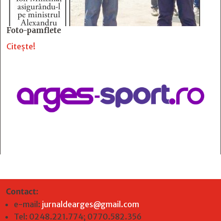
Foto-pamflete
Citește!
Contact
:
e-mail:
jurnaldearges@gmail.com
Tel: 0248.221.774; 0770.582.356