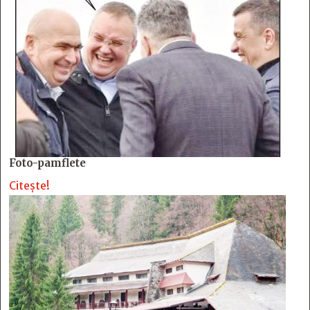
Foto-pamflete
Citește!