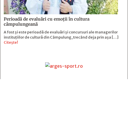
Perioadă de evaluări cu emoţii în cultura
câmpulungeană
A fost și este perioadă de evaluări și concursuri ale managerilor
instituțiilor de cultură din Câmpulung, trecând deja prin așa […]
Citește!
Contact
:
e-mail:
jurnaldearges@gmail.com
Tel: 0248.221.774; 0770.582.356
Contabilitate: 0248.223.271
Whatsapp: 0770.582.356