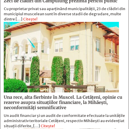
Zeci de clădiri din Câmpulung prezintă pericol public
Cu proprietar privat sau aparținând municipalității, 23 de clădiri din
municipiul muscelean sunt în diverse stadii de degradare, multe
dintre […]
Citește!
Una rece, alta fierbinte în Muscel. La Cetăţeni, opinie cu
rezerve asupra situaţiilor financiare, la Mihăeşti,
neconformităţi semnificative
Un audit financiar și un audit de conformitate efectuate la unitățile
administrativ teritoriale Cetățeni, respectiv Mihăești au evidențiat
situații diferite, […]
Citește!