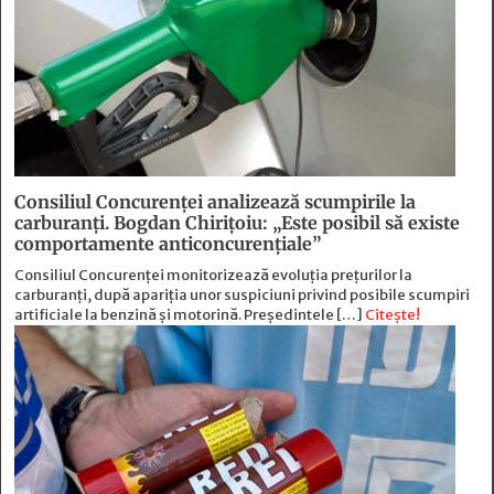
Consiliul Concurenței analizează scumpirile la
carburanți. Bogdan Chirițoiu: „Este posibil să existe
comportamente anticoncurențiale”
Consiliul Concurenței monitorizează evoluția prețurilor la
carburanți, după apariția unor suspiciuni privind posibile scumpiri
artificiale la benzină și motorină. Președintele […]
Citește!