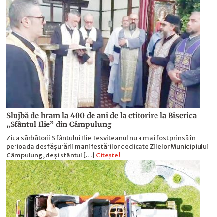
Slujbă de hram la 400 de ani de la ctitorire la Biserica
„Sfântul Ilie” din Câmpulung
Ziua sărbătorii Sfântului Ilie Tesviteanul nu a mai fost prinsă în
perioada desfășurării manifestărilor dedicate Zilelor Municipiului
Câmpulung, deși sfântul […]
Citește!