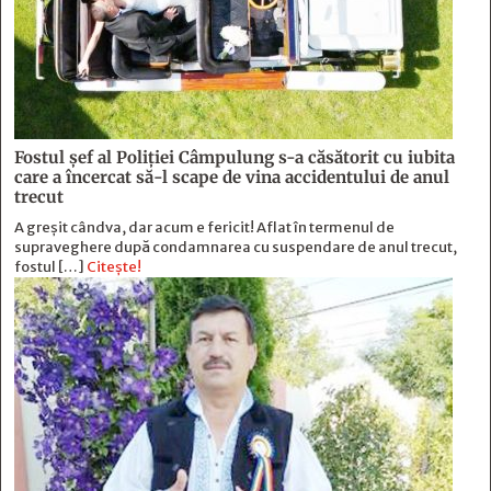
Fostul şef al Poliţiei Câmpulung s-a căsătorit cu iubita
care a încercat să-l scape de vina accidentului de anul
trecut
A greșit cândva, dar acum e fericit! Aflat în termenul de
supraveghere după condamnarea cu suspendare de anul trecut,
fostul […]
Citește!