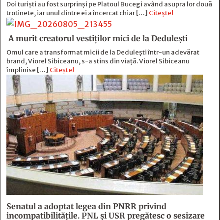
Doi turiști au fost surprinși pe Platoul Bucegi având asupra lor două
trotinete, iar unul dintre ei a încercat chiar […]
Citește!
A murit creatorul vestiților mici de la Dedulești
Omul care a transformat micii de la Dedulești într-un adevărat
brand, Viorel Sibiceanu, s-a stins din viață. Viorel Sibiceanu
împlinise […]
Citește!
Senatul a adoptat legea din PNRR privind
incompatibilitățile. PNL și USR pregătesc o sesizare