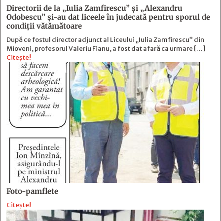
Directorii de la „Iulia Zamfirescu” și „Alexandru
Odobescu” și-au dat liceele în judecată pentru sporul de
condiții vătămătoare
După ce fostul director adjunct al Liceului „Iulia Zamfirescu” din
Mioveni, profesorul Valeriu Fianu, a fost dat afară ca urmare […]
Citește!
Foto-pamflete
Citește!