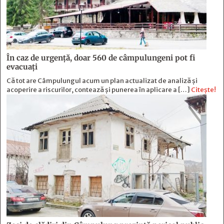
În caz de urgență, doar 560 de câmpulungeni pot fi
evacuați
Că tot are Câmpulungul acum un plan actualizat de analiză și
acoperire a riscurilor, contează și punerea în aplicare a […]
Citește!