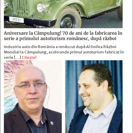
Aniversare la Câmpulung! 70 de ani de la fabricarea în
serie a primului autoturism românesc, după război
Industria auto din România a renăscut după Al Doilea Război
Mondial la Câmpulung, acolo unde primul autoturism fabricat în
serie […]
Citește!