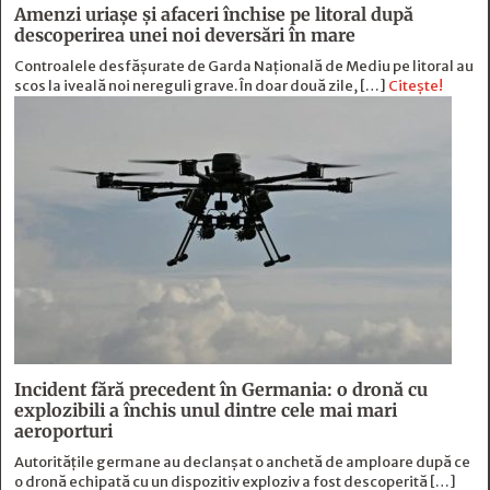
Amenzi uriașe și afaceri închise pe litoral după
descoperirea unei noi deversări în mare
Controalele desfășurate de Garda Națională de Mediu pe litoral au
scos la iveală noi nereguli grave. În doar două zile, […]
Citește!
Incident fără precedent în Germania: o dronă cu
explozibili a închis unul dintre cele mai mari
aeroporturi
Autoritățile germane au declanșat o anchetă de amploare după ce
o dronă echipată cu un dispozitiv exploziv a fost descoperită […]