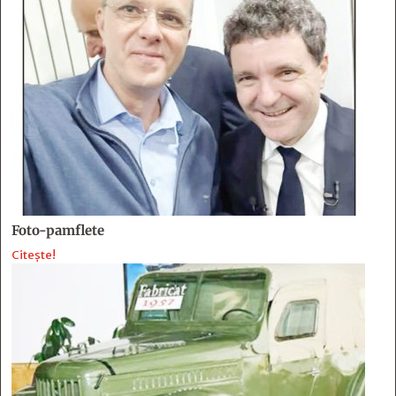
Foto-pamflete
Citește!