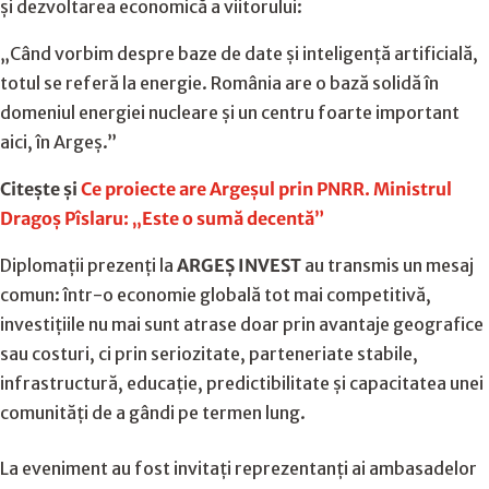
și dezvoltarea economică a viitorului:
„Când vorbim despre baze de date și inteligență artificială,
totul se referă la energie. România are o bază solidă în
domeniul energiei nucleare și un centru foarte important
aici, în Argeș.”
Citește și
Ce proiecte are Argeșul prin PNRR. Ministrul
Dragoș Pîslaru: „Este o sumă decentă”
Diplomații prezenți la
ARGEȘ INVEST
au transmis un mesaj
comun: într-o economie globală tot mai competitivă,
investițiile nu mai sunt atrase doar prin avantaje geografice
sau costuri, ci prin seriozitate, parteneriate stabile,
infrastructură, educație, predictibilitate și capacitatea unei
comunități de a gândi pe termen lung.
La eveniment au fost invitați reprezentanți ai ambasadelor