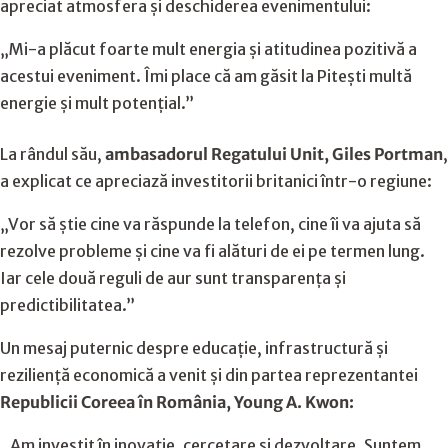
apreciat atmosfera și deschiderea evenimentului:
„Mi-a plăcut foarte mult energia și atitudinea pozitivă a
acestui eveniment. Îmi place că am găsit la Pitești multă
energie și mult potențial.”
La rândul său,
ambasadorul Regatului Unit, Giles Portman
,
a explicat ce apreciază investitorii britanici într-o regiune:
„Vor să știe cine va răspunde la telefon, cine îi va ajuta să
rezolve probleme și cine va fi alături de ei pe termen lung.
Iar cele două reguli de aur sunt transparența și
predictibilitatea.”
Un mesaj puternic despre educație, infrastructură și
reziliență economică a venit și din partea reprezentantei
Republicii Coreea în România, Young A. Kwon:
„Am investit în inovație, cercetare și dezvoltare. Suntem