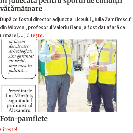
în judecată pentru sporul de condiții
vătămătoare
După ce fostul director adjunct al Liceului „Iulia Zamfirescu”
din Mioveni, profesorul Valeriu Fianu, a fost dat afară ca
urmare […]
Citește!
Foto-pamflete
Citește!