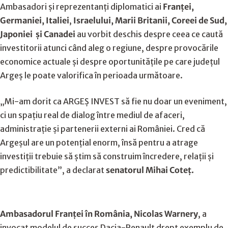
Ambasadori și reprezentanți diplomatici ai
Franței,
Germaniei, Italiei
,
Israelului,
Marii Britanii, Coreei de Sud,
Japoniei și Canadei
au vorbit deschis despre ceea ce caută
investitorii atunci când aleg o regiune, despre provocările
economice actuale și despre oportunitățile pe care județul
Argeș le poate valorifica în perioada următoare.
„Mi-am dorit ca ARGEȘ INVEST să fie nu doar un eveniment,
ci un spațiu real de dialog între mediul de afaceri,
administrație și partenerii externi ai României. Cred că
Argeșul are un potențial enorm, însă pentru a atrage
investiții trebuie să știm să construim încredere, relații și
predictibilitate”, a declarat
senatorul Mihai Coteț.
Ambasadorul Franței în România, Nicolas Warnery
, a
invocat modelul de succes Dacia-Renault drept exemplu de