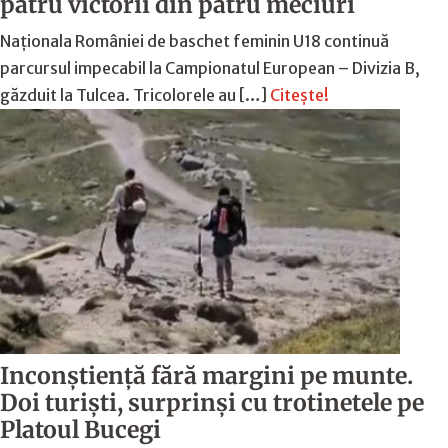
patru victorii din patru meciuri
Naționala României de baschet feminin U18 continuă
parcursul impecabil la Campionatul European – Divizia B,
găzduit la Tulcea. Tricolorele au […]
Citește!
Inconștiență fără margini pe munte.
Doi turiști, surprinși cu trotinetele pe
Platoul Bucegi