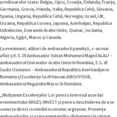
următoarelor state: Belgia, Cipru, Croația, Finlanda, Franța,
Germania, Grecia, Irlanda, Italia, Republica Cehă, Slovacia,
Spania, Ungaria, Republica Cehă, Norvegia, Israel, UK,
Ucraina, Republica Coreea, Japonia, Azerbaijan, Republica
Uzbekistan, Emiratele Arabe Unite, Quatar, Iordania,
Algeria, Egipt, Maroc și Canada.
La eveniment, alături de ambasadorii paneliști, s-au mai
aflat și E.S. Dl Ambasador Sultan Mohamed Majed ALALI -
ambasadorul Emiratelor Arabe Unite în România, E.S. dl
Gudsi Osmanov - Ambasadorul Republicii Azerbaidjan in
Romania și Excelența Sa dl Hassan ABOUYOUB,
Ambasadorul Regatului Maroc în România.
„Mulțumim Excelențelor Lor pentru interesul acordat
evenimentului ARGEȘ INVEST și pentru deschiderea de a se
conecta direct cu mediul economic argeșean. Prezența
ambasadorilor și a reprezentanților diplomatici la cel mai