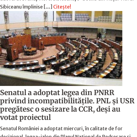
Sibiceanu împlinise […]
Citește!
Senatul a adoptat legea din PNRR
privind incompatibilitățile. PNL și USR
pregătesc o sesizare la CCR, deși au
votat proiectul
Senatul României a adoptat miercuri, în calitate de for
decizional, legea-jalon din Planul Național de Redresare și