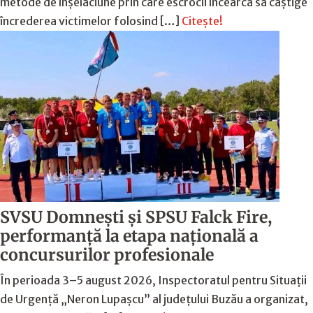
metode de înșelăciune prin care escrocii încearcă să câștige
încrederea victimelor folosind […]
Citește!
SVSU Domnești și SPSU Falck Fire,
performanță la etapa națională a
concursurilor profesionale
În perioada 3–5 august 2026, Inspectoratul pentru Situații
de Urgență „Neron Lupașcu” al județului Buzău a organizat,