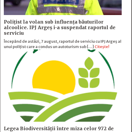
Polițist la volan sub influența băuturilor
alcoolice. IPJ Argeș i-a suspendat raportul de
serviciu
Începând de astăzi, 7 august, raportul de serviciu cu IPJ Argeș al
unui polițist care a condus un autoturism sub […]
Citește!
Legea Biodiversității între miza celor 972 de