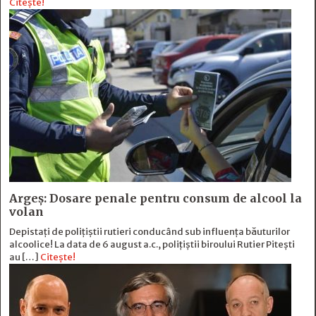
Citește!
Argeș: Dosare penale pentru consum de alcool la
volan
Depistați de polițiștii rutieri conducând sub influența băuturilor
alcoolice! La data de 6 august a.c., polițiștii biroului Rutier Pitești
au […]
Citește!