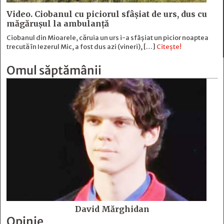
Video. Ciobanul cu piciorul sfâșiat de urs, dus cu
măgărușul la ambulanță
Ciobanul din Mioarele, căruia un urs i-a sfâșiat un picior noaptea
trecută în Iezerul Mic, a fost dus azi (vineri), […]
Citește!
Omul săptămânii
David Mărghidan
Opinie