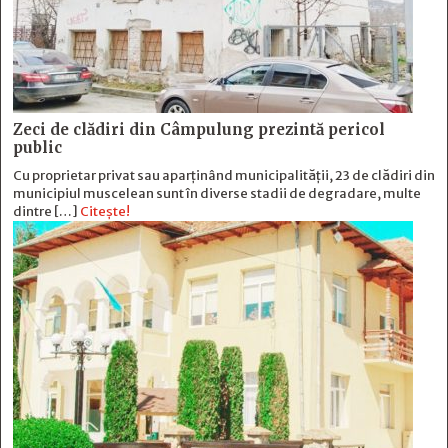
Zeci de clădiri din Câmpulung prezintă pericol
public
Cu proprietar privat sau aparținând municipalității, 23 de clădiri din
municipiul muscelean sunt în diverse stadii de degradare, multe
dintre […]
Citește!