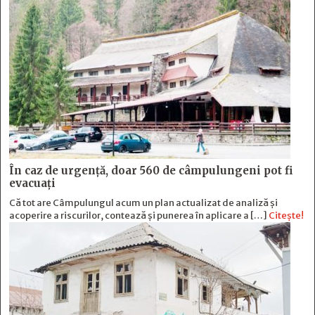
În caz de urgență, doar 560 de câmpulungeni pot fi
evacuați
Că tot are Câmpulungul acum un plan actualizat de analiză și
acoperire a riscurilor, contează și punerea în aplicare a […]
Citește!