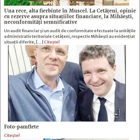
Una rece, alta fierbinte în Muscel. La Cetăţeni, opinie
cu rezerve asupra situaţiilor financiare, la Mihăeşti,
neconformităţi semnificative
Un audit financiar și un audit de conformitate efectuate la unitățile
administrativ teritoriale Cetățeni, respectiv Mihăești au evidențiat
situații diferite, […]
Citește!
Foto-pamflete
Citește!