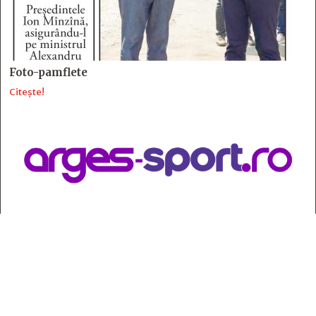
Foto-pamflete
Citește!
Contact
:
e-mail:
jurnaldearges@gmail.com
Tel: 0248.221.774; 0770.582.356
Contabilitate: 0248.223.271
Whatsapp: 0770.582.356