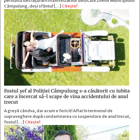
perioada desfășurării manifestărilor dedicate Zilelor Municipiului
Câmpulung, deși sfântul […]
Citește!
Fostul şef al Poliţiei Câmpulung s-a căsătorit cu iubita
care a încercat să-l scape de vina accidentului de anul
trecut
A greșit cândva, dar acum e fericit! Aflat în termenul de
supraveghere după condamnarea cu suspendare de anul trecut,
fostul […]
Citește!