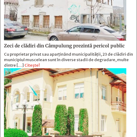
Zeci de clădiri din Câmpulung prezintă pericol public
Cu proprietar privat sau aparținând municipalității, 23 de clădiri din
municipiul muscelean sunt în diverse stadii de degradare, multe
dintre […]
Citește!