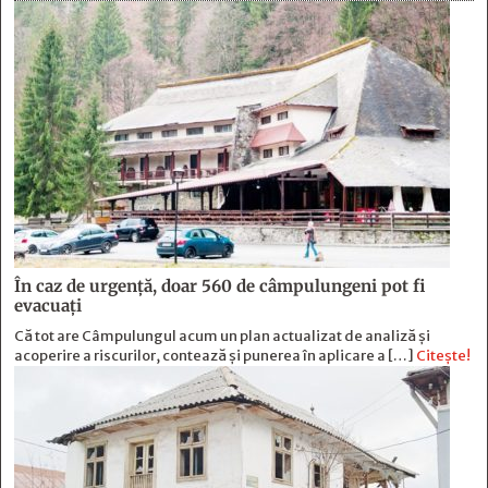
În caz de urgență, doar 560 de câmpulungeni pot fi
evacuați
Că tot are Câmpulungul acum un plan actualizat de analiză și
acoperire a riscurilor, contează și punerea în aplicare a […]
Citește!