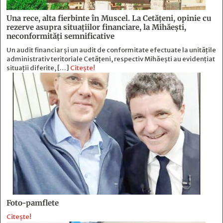
Una rece, alta fierbinte în Muscel. La Cetăţeni, opinie cu
rezerve asupra situaţiilor financiare, la Mihăeşti,
neconformităţi semnificative
Un audit financiar și un audit de conformitate efectuate la unitățile
administrativ teritoriale Cetățeni, respectiv Mihăești au evidențiat
situații diferite, […]
Citește!
Foto-pamflete
Citește!