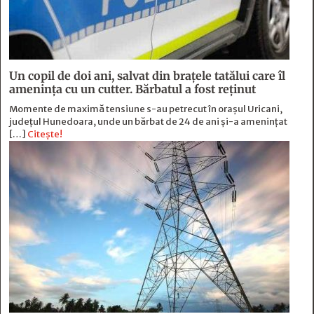
Un copil de doi ani, salvat din brațele tatălui care îl
amenința cu un cutter. Bărbatul a fost reținut
Momente de maximă tensiune s-au petrecut în orașul Uricani,
județul Hunedoara, unde un bărbat de 24 de ani și-a amenințat
[…]
Citește!