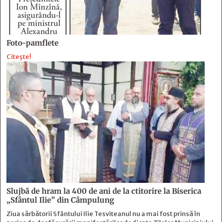
Foto-pamflete
Citește!
Slujbă de hram la 400 de ani de la ctitorire la Biserica
„Sfântul Ilie” din Câmpulung
Ziua sărbătorii Sfântului Ilie Tesviteanul nu a mai fost prinsă în