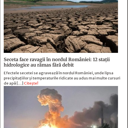
Seceta face ravagii în nordul României: 12 stații
hidrologice au rămas fără debit
Efectele secetei se agravează în nordul României, unde lipsa
precipitațiilor și temperaturile ridicate au adus mai multe cursuri
de apă […]
Citește!