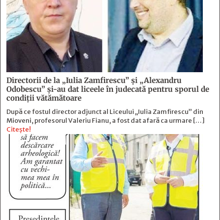
Directorii de la „Iulia Zamfirescu” și „Alexandru
Odobescu” și-au dat liceele în judecată pentru sporul de
condiții vătămătoare
După ce fostul director adjunct al Liceului „Iulia Zamfirescu” din
Mioveni, profesorul Valeriu Fianu, a fost dat afară ca urmare […]
Citește!