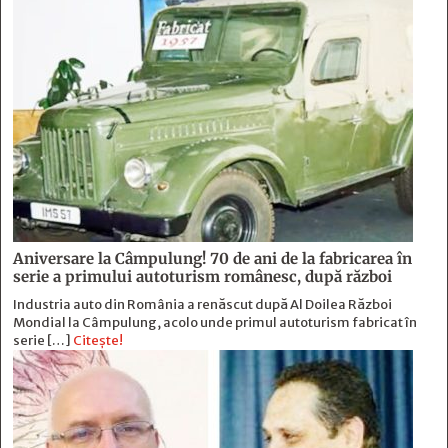
Aniversare la Câmpulung! 70 de ani de la fabricarea în
serie a primului autoturism românesc, după război
Industria auto din România a renăscut după Al Doilea Război
Mondial la Câmpulung, acolo unde primul autoturism fabricat în
serie […]
Citește!