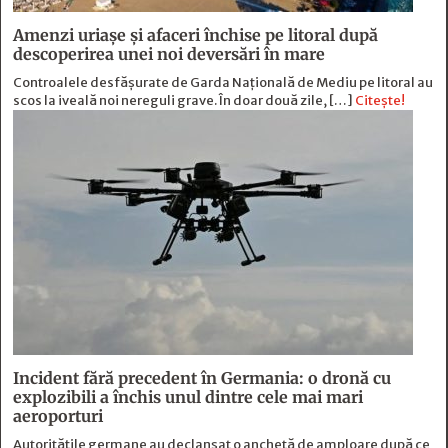
Amenzi uriașe și afaceri închise pe litoral după
descoperirea unei noi deversări în mare
Controalele desfășurate de Garda Națională de Mediu pe litoral au
scos la iveală noi nereguli grave. În doar două zile, […]
Citește!
Incident fără precedent în Germania: o dronă cu
explozibili a închis unul dintre cele mai mari
aeroporturi
Autoritățile germane au declanșat o anchetă de amploare după ce