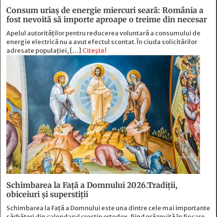
Consum uriaș de energie miercuri seară: România a
fost nevoită să importe aproape o treime din necesar
Apelul autorităților pentru reducerea voluntară a consumului de
energie electrică nu a avut efectul scontat. În ciuda solicitărilor
adresate populației, […]
Citește!
Schimbarea la Față a Domnului 2026.Tradiții,
obiceiuri și superstiții
Schimbarea la Față a Domnului este una dintre cele mai importante
sărbători din calendarul creștin ortodox, fiind prăznuită în fiecare