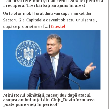
I-au furat telefonul și i-au cerut 1.500 lei pentru a-
l recupera. Trei bărbați au ajuns în arest
Un telefon mobil furat dintr-un supermarket din
Sectorul 2 al Capitalei a devenit obiectul unui șantaj,
după ce proprietara a […]
Citește!
Ministerul Sănătății, mesaj dur după atacul
asupra ambulanței din Cluj: „Dezinformarea
poate pune vieți în pericol”