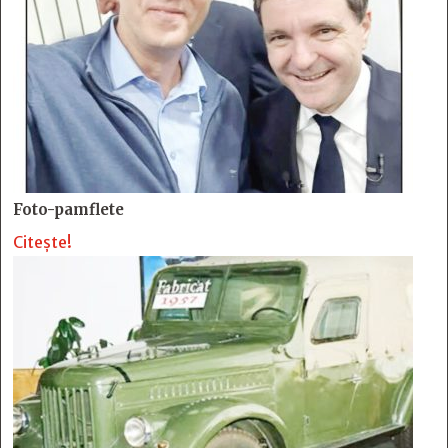
Foto-pamflete
Citește!