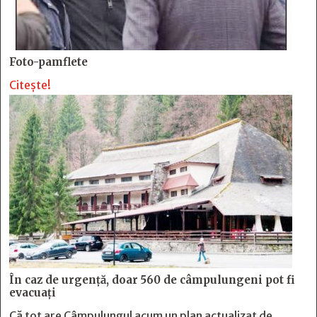
Foto-pamflete
Citește!
În caz de urgență, doar 560 de câmpulungeni pot fi
evacuați
Că tot are Câmpulungul acum un plan actualizat de