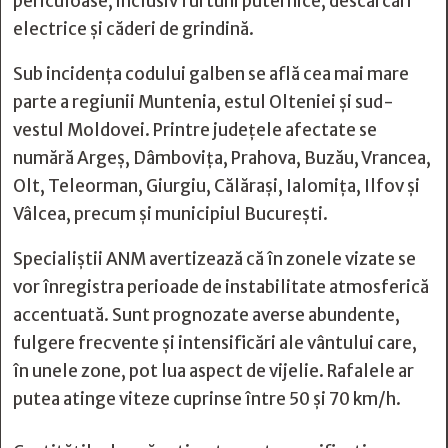
periculoase, inclusiv furtuni puternice, descărcări
electrice și căderi de grindină.
Sub incidența codului galben se află cea mai mare
parte a regiunii Muntenia, estul Olteniei și sud-
vestul Moldovei. Printre județele afectate se
numără Argeș, Dâmbovița, Prahova, Buzău, Vrancea,
Olt, Teleorman, Giurgiu, Călărași, Ialomița, Ilfov și
Vâlcea, precum și municipiul București.
Specialiștii ANM avertizează că în zonele vizate se
vor înregistra perioade de instabilitate atmosferică
accentuată. Sunt prognozate averse abundente,
fulgere frecvente și intensificări ale vântului care,
în unele zone, pot lua aspect de vijelie. Rafalele ar
putea atinge viteze cuprinse între 50 și 70 km/h.