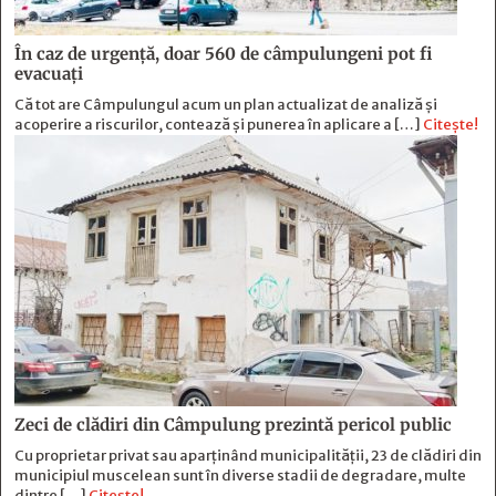
În caz de urgență, doar 560 de câmpulungeni pot fi
evacuați
Că tot are Câmpulungul acum un plan actualizat de analiză și
acoperire a riscurilor, contează și punerea în aplicare a […]
Citește!
Zeci de clădiri din Câmpulung prezintă pericol public
Cu proprietar privat sau aparținând municipalității, 23 de clădiri din
municipiul muscelean sunt în diverse stadii de degradare, multe
dintre […]
Citește!