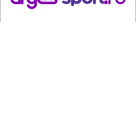
Contact
:
e-mail:
jurnaldearges@gmail.com
Tel: 0248.221.774; 0770.582.356
Contabilitate: 0248.223.271
Whatsapp: 0770.582.356
Redactor șef: Alina Crângeanu;
Redactor șef adj.: Gabriel Lixandru;
Secretar general de redacție: Mari Tudor;
Manager: Cristian Vasile;
Manager adjunct: Gabriel Grigore;
Director economic: Claudia Sima;
Director departament juridic: avocat Daniela Popescu;
Senior editor: avocat Maria Cristina Leţu, doctor în Drept; dr.