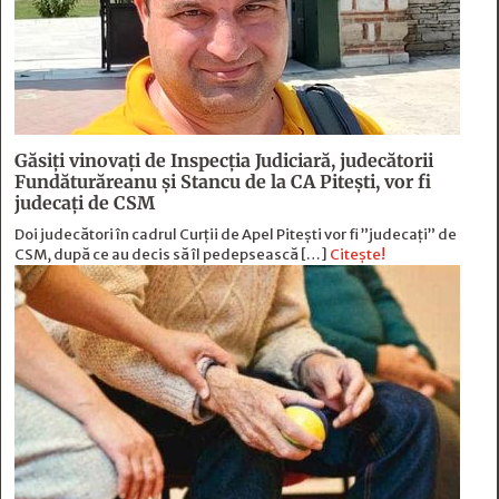
Găsiți vinovați de Inspecția Judiciară, judecătorii
Fundăturăreanu și Stancu de la CA Pitești, vor fi
judecați de CSM
Doi judecători în cadrul Curții de Apel Pitești vor fi ”judecați” de
CSM, după ce au decis să îl pedepsească […]
Citește!