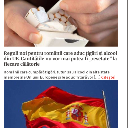
Reguli noi pentru românii care aduc țigări și alcool
din UE. Cantitățile nu vor mai putea fi „resetate” la
fiecare călătorie
Românii care cumpără țigări, tutun sau alcool din alte state
membre ale Uniunii Europene și le aduc în țară vor […]
Citește!