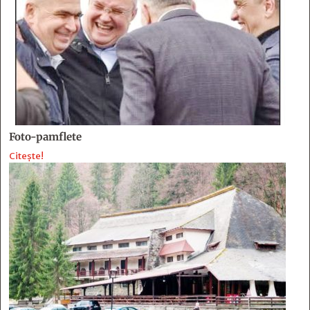
Foto-pamflete
Citește!