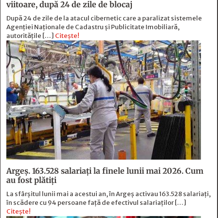
viitoare, după 24 de zile de blocaj
După 24 de zile de la atacul cibernetic care a paralizat sistemele
Agenției Naționale de Cadastru și Publicitate Imobiliară,
autoritățile […]
Citește!
Argeș. 163.528 salariați la finele lunii mai 2026. Cum
au fost plătiți
La sfârșitul lunii mai a acestui an, în Argeş activau 163.528 salariați,
în scădere cu 94 persoane faţă de efectivul salariaţilor […]
Citește!