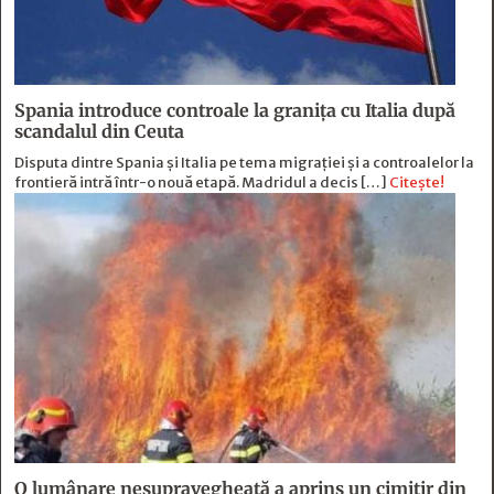
Spania introduce controale la granița cu Italia după
scandalul din Ceuta
Disputa dintre Spania și Italia pe tema migrației și a controalelor la
frontieră intră într-o nouă etapă. Madridul a decis […]
Citește!
O lumânare nesupravegheată a aprins un cimitir din