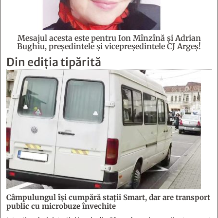
Mesajul acesta este pentru Ion Mînzînă şi Adrian
Bughiu, preşedintele şi vicepreşedintele CJ Argeş!
Din ediția tipărită
Câmpulungul îşi cumpără staţii Smart, dar are transport
public cu microbuze învechite