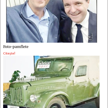
Foto-pamflete
Citește!