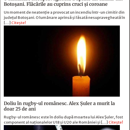
Botoșani. Flăcările au cuprins cruci și coroane
Un moment de neatenție a provocat un incendiu într-un cimitir din
județul Botoșani. O lumânare aprinsă și lăsată nesupravegheată în
[…]
Citește!
Doliu în rugby-ul românesc. Alex Șuler a murit la
doar 25 de ani
Rugby-ul românesc este în doliu după moartea lui Alex Șuler, fost
component al naționalelor U18 și U20 ale României și […]
Citește!