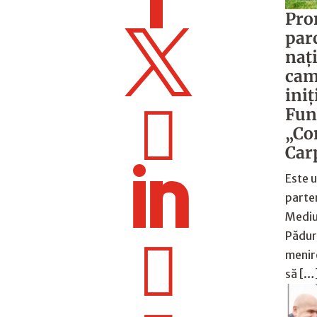
Pro
par

nați
cam
iniț

Fun
„Co
Car

Este 
parte
Mediul
Păduri

menire
să […