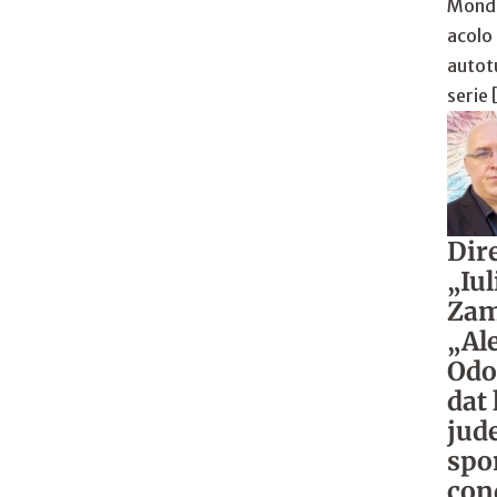
Mondi
acolo
autot
serie
Dire
„Iul
Zam
„Al
Odo
dat 
jud
spo
cond