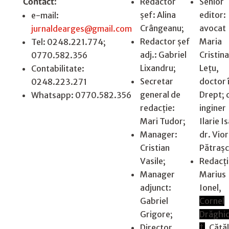
Contact
:
Redactor
Senior
șef: Alina
editor:
e-mail:
Crângeanu;
avocat
jurnaldearges@gmail.com
Redactor șef
Maria
Tel: 0248.221.774;
adj.: Gabriel
Cristina
0770.582.356
Lixandru;
Leţu,
Contabilitate:
Secretar
doctor 
0248.223.271
general de
Drept; 
Whatsapp: 0770.582.356
redacție:
inginer
Mari Tudor;
Ilarie I
Manager:
dr. Vior
Cristian
Pătraș
Vasile;
Redacţi
Manager
Marius
adjunct:
Ionel,
Gabriel
Cornel
Grigore;
Drăghic
Director
†
, Cătăl