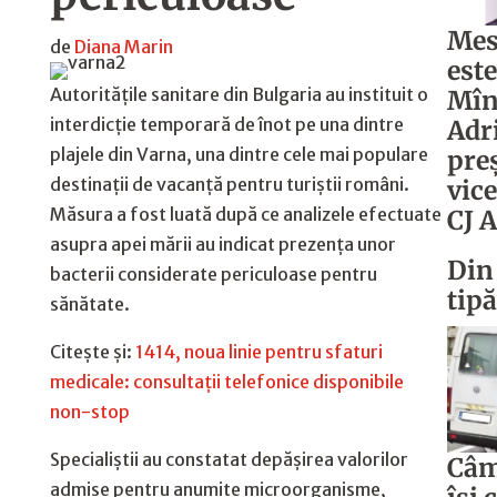
Mes
de
Diana Marin
est
Autoritățile sanitare din Bulgaria au instituit o
Mîn
interdicție temporară de înot pe una dintre
Adr
plajele din Varna, una dintre cele mai populare
preş
destinații de vacanță pentru turiștii români.
vic
Măsura a fost luată după ce analizele efectuate
CJ 
asupra apei mării au indicat prezența unor
Din 
bacterii considerate periculoase pentru
tipă
sănătate.
Citește și:
1414, noua linie pentru sfaturi
medicale: consultații telefonice disponibile
non-stop
Specialiștii au constatat depășirea valorilor
Câm
admise pentru anumite microorganisme,