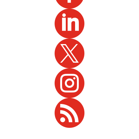



