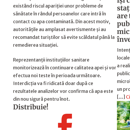
îşi
existând riscul apariției unor probleme de
staţ
sănătate în rândul persoanelor care intră în
are
contact cu apa contaminată. Din acest motiv,
pub
autoritățile au amplasat avertismente și au
mic
recomandat turiștilor să evite scăldatul până la
înv
remedierea situației.
Intenț
local
Reprezentanții instituțiilor sanitare
a real
monitorizează în continuare calitatea apei și vor
publi
efectua noi teste în perioada următoare.
micro
Interdicția va fi ridicată doar după ce
un pro
rezultatele analizelor vor confirma că apa este
[…]
C
din nou sigură pentru înot.
Distribuie!
