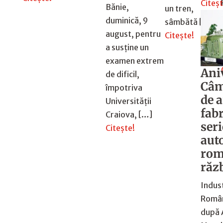
Citeșt
Bănie,
un tren,
duminică, 9
sâmbătă […]
august, pentru
Citește!
a susține un
examen extrem
Ani
de dificil,
Câm
împotriva
de a
Universității
fabr
Craiova, […]
ser
Citește!
aut
rom
răz
Indust
Român
după 