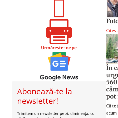

Fot

Citeșt
Urmărește-ne pe
În c
urg
560
câm
Abonează-te la
pot 
newsletter!
Că to
acum 
Trimitem un newsletter pe zi, dimineața, cu