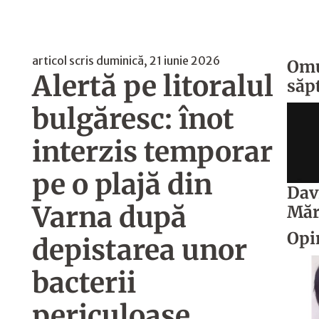
articol scris duminică, 21 iunie 2026
Om
Alertă pe litoralul
săp
bulgăresc: înot
interzis temporar
pe o plajă din
Dav
Varna după
Măr
Opi
depistarea unor
bacterii
periculoase