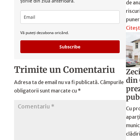
știrile din ziua anterioară.
de ana
riscur
punere
Citeșt
Vă puteți dezabona oricând.
Subscribe
Trimite un Comentariu
Zeci
din
Adresa ta de email nu va fi publicată.
Câmpurile
pre
obligatorii sunt marcate cu
*
pub
Cu pr
aparț
munici
clădir