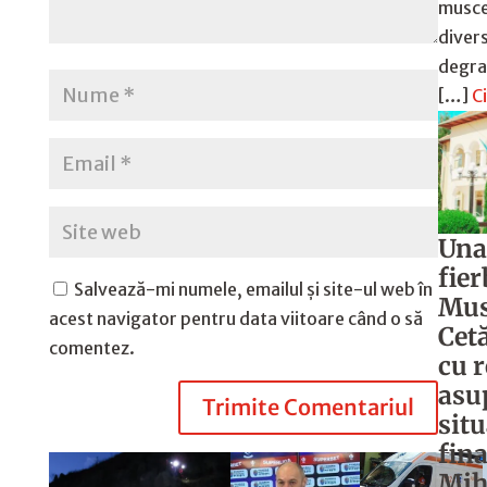
musce
divers
degra
[…]
C
Una 
fier
Salvează-mi numele, emailul și site-ul web în
Mus
acest navigator pentru data viitoare când o să
Cetă
comentez.
cu 
asu
Trimite Comentariul
situ
fina
Mih