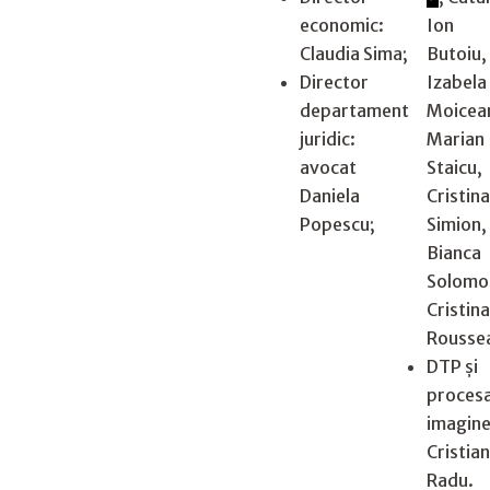
economic:
Ion
Claudia Sima;
Butoiu,
Director
Izabela
departament
Moicea
juridic:
Marian
avocat
Staicu,
Daniela
Cristina
Popescu;
Simion,
Bianca
Solomo
Cristina
Rousse
DTP și
proces
imagine
Cristian
Radu.