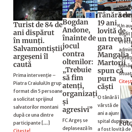
nec
Tânără de
sem
Bogdan
19 ani,
Turist de 84 de
Un aud
Andone,
lovită de
ani dispărut
audit
înainte de
un tren în
în munți.
efectu
jocul
gara
Salvamontiștii
admini
contra
Mangalia.
argeșeni îl
Cetăț
oltenilor:
Martorii
caută
Mihăe
„Trebuie
spun că
situaț
Prima intervenție –
să fim
purta
Citeșt
Piatra CraiuluiUn grup
atenți,
căști
format din 5 persoane
organizați
O tânără în
a solicitat sprijinul
și
vârstă de 19
salvatorilor montani
agresivi”
ani a ajuns la
după ce una dintre
FC Argeș se
spital după ce
Fot
participante […]
deplasează în
a fost lovită de
Citește!