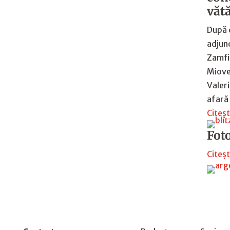
văt
După 
adjunc
Zamfi
Miove
Valeri
afară
Citeșt
Fot
Citeșt