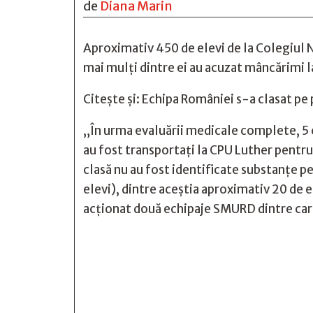
de
Diana Marin
Aproximativ 450 de elevi de la Colegiul Na
mai mulți dintre ei au acuzat mâncărimi la 
Citește și:
Echipa României s-a clasat pe
„În urma evaluării medicale complete, 5 c
au fost transportaţi la CPU Luther pentru
clasă nu au fost identificate substanţe p
elevi), dintre aceştia aproximativ 20 de e
acționat două echipaje SMURD dintre care






