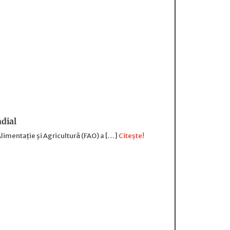
ndial
Alimentație și Agricultură (FAO) a […]
Citește!