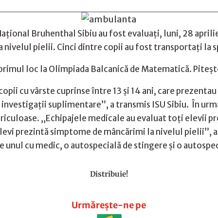
ţional Bruhenthal Sibiu au fost evaluați, luni, 28 aprili
nivelul pielii. Cinci dintre copii au fost transportați la 
 primul loc la Olimpiada Balcanică de Matematică. Pite
opii cu vârste cuprinse între 13 şi 14 ani, care prezenta
 investigaţii suplimentare”, a transmis ISU Sibiu. În urm
ericuloase. „Echipajele medicale au evaluat toţi elevii p
levi prezintă simptome de mâncărimi la nivelul pielii”, a 
 unul cu medic, o autospecială de stingere şi o autospe
Distribuie!
Urmărește-ne pe