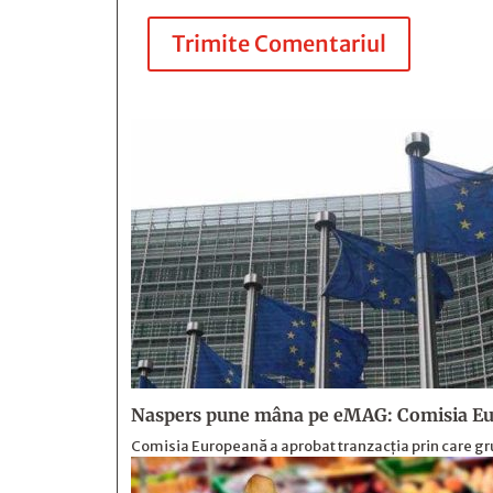
Trimite Comentariul
Naspers pune mâna pe eMAG: Comisia Eur
Comisia Europeană a aprobat tranzacția prin care gr