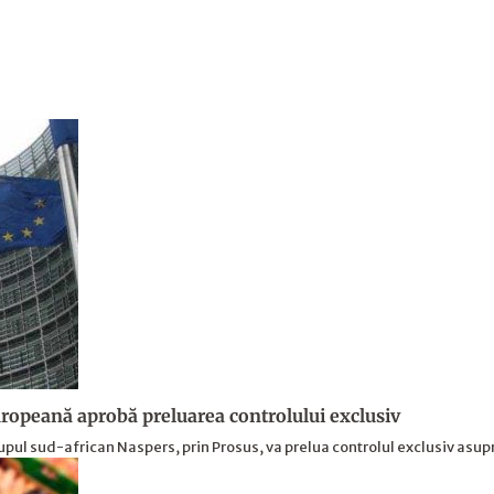
opeană aprobă preluarea controlului exclusiv
upul sud-african Naspers, prin Prosus, va prelua controlul exclusiv asu