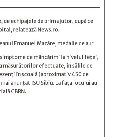
e, de echipajele de prim ajutor, după ce
spital, relatează News.ro.
șteanul Emanuel Mazăre, medalie de aur
u simptome de mâncărimi la nivelul feţei,
a măsurătorilor efectuate, în sălile de
rezenţi în şcoală (aproximativ 450 de
mai anunțat ISU Sibiu. La faţa locului au
cială CBRN.