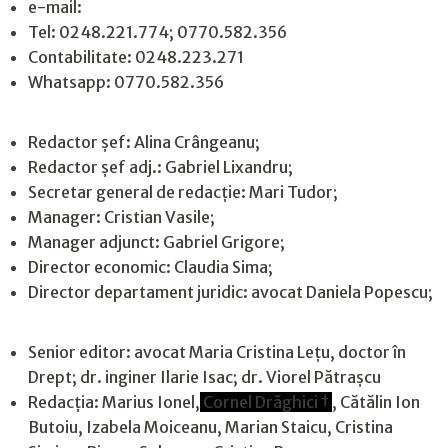
e-mail:
jurnaldearges@gmail.com
Tel: 0248.221.774; 0770.582.356
Contabilitate: 0248.223.271
Whatsapp: 0770.582.356
Redactor șef: Alina Crângeanu;
Redactor șef adj.: Gabriel Lixandru;
Secretar general de redacție: Mari Tudor;
Manager: Cristian Vasile;
Manager adjunct: Gabriel Grigore;
Director economic: Claudia Sima;
Director departament juridic: avocat Daniela Popescu;
Senior editor: avocat Maria Cristina Leţu, doctor în
Drept; dr. inginer Ilarie Isac; dr. Viorel Pătrașcu
Redacţia: Marius Ionel,
Cornel Drăghici †
, Cătălin Ion
Butoiu, Izabela Moiceanu, Marian Staicu, Cristina