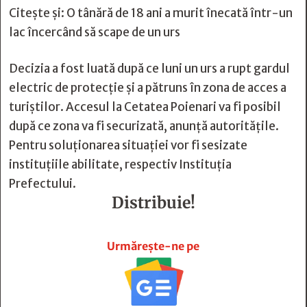
Citește și:
O tânără de 18 ani a murit înecată într-un
lac încercând să scape de un urs
Decizia a fost luată după ce luni un urs a rupt gardul
electric de protecție și a pătruns în zona de acces a
turiștilor. Accesul la Cetatea Poienari va fi posibil
după ce zona va fi securizată, anunță autoritățile.
Pentru soluționarea situației vor fi sesizate
instituțiile abilitate, respectiv Instituția
Prefectului.
Distribuie!







Urmărește-ne pe