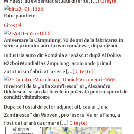
Mihăești au evidențiat situații diferite, […]
Citește!
Foto-pamflete
Citește!
Aniversare la Câmpulung! 70 de ani de la fabricarea în
serie a primului autoturism românesc, după război
Industria auto din România a renăscut după Al Doilea
Război Mondial la Câmpulung, acolo unde primul
autoturism fabricat în serie […]
Citește!
Directorii de la „Iulia Zamfirescu” și „Alexandru
Odobescu” și-au dat liceele în judecată pentru sporul de
condiții vătămătoare
După ce fostul director adjunct al Liceului „Iulia
Zamfirescu” din Mioveni, profesorul Valeriu Fianu, a
fost dat afară ca urmare […]
Citește!