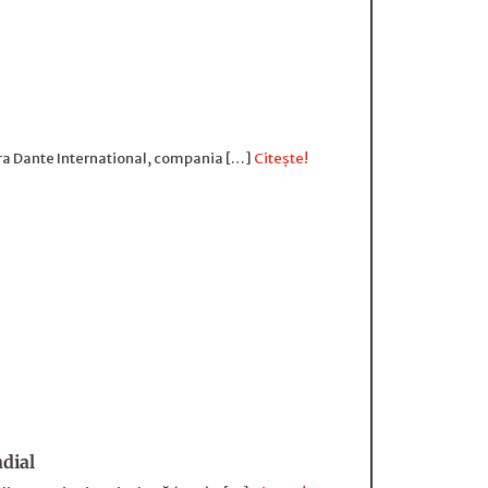
pra Dante International, compania […]
Citește!
ndial