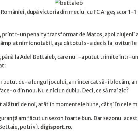
ei României, după victoria din meciul cu FC Argeș scor 1-1 
7, printr-un penalty transformat de Matos, apoi clujenii 
âmplat nimic notabil, așa că totul s-a decis la loviturile
până la Adel Bettaieb, care nu l-a putut trimite într-un 
at:
putut de-a lungul jocului, am încercat să-i blocăm, am al
 face-o din nou. Nu e niciun dubiu. Deci, ce să mai zic?
alături de noi, atât în momentele bune, cât și în cele ma
guranță am făcut un sezon foarte bun. Dar sezonul acest
Bettaie, potrivit
digisport.ro.