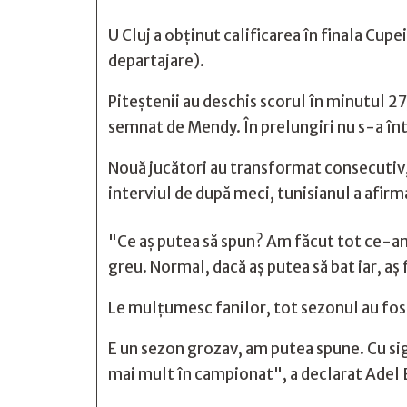
U Cluj a obținut calificarea în finala Cup
departajare).
Piteștenii au deschis scorul în minutul 2
semnat de Mendy. În prelungiri nu s-a înt
Nouă jucători au transformat consecutiv, 
interviul de după meci, tunisianul a afirm
"Ce aș putea să spun? Am făcut tot ce-am 
greu. Normal, dacă aș putea să bat iar, aș
Le mulțumesc fanilor, tot sezonul au fost 
E un sezon grozav, am putea spune. Cu si
mai mult în campionat", a declarat Adel 