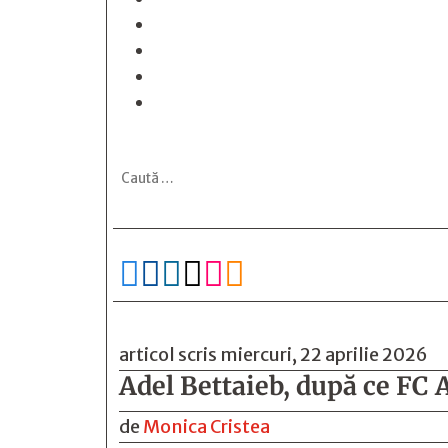






articol scris miercuri, 22 aprilie 2026
Adel Bettaieb, după ce FC 
de
Monica Cristea