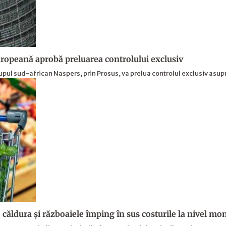
opeană aprobă preluarea controlului exclusiv
upul sud-african Naspers, prin Prosus, va prelua controlul exclusiv asu
 căldura și războaiele împing în sus costurile la nivel mo