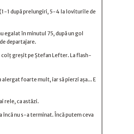
(1-1 după prelungiri, 5-4 la loviturile de
au egalat în minutul 75, după un gol
 de departajare.
colț greșit pe Ștefan Lefter. La flash-
ergat foarte mult, iar să pierzi așa... E
i rele, ca astăzi.
a încă nu s-a terminat. Încă putem ceva