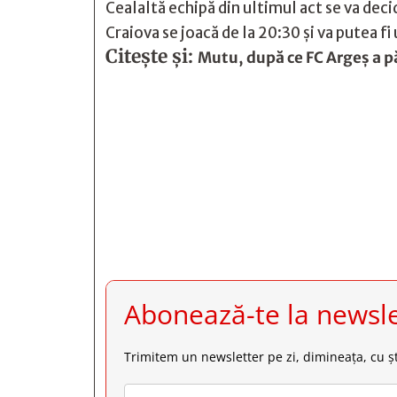
Cealaltă echipă din ultimul act se va dec
Craiova se joacă de la 20:30 și va putea fi
Citește și:
Mutu, după ce FC Argeș a p







Abonează-te la newsle
Trimitem un newsletter pe zi, dimineața, cu șt