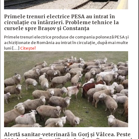
Primele trenuri electrice PESA au intrat în
circulație cu întârzieri. Probleme tehnice la
cursele spre Brașov și Constanța
Primele trenuri electrice produse de compania poloneză PESA și
achiziționate de România au intrat în circulație, după mai multe
luni […]
Citește!
Alertă sanitar-veterinară în Gorj și Vâlcea. Peste