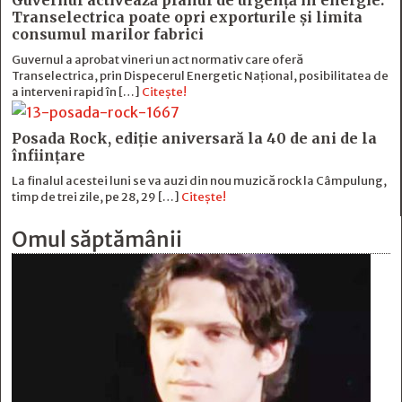
Guvernul activează planul de urgență în energie:
Transelectrica poate opri exporturile și limita
consumul marilor fabrici
Guvernul a aprobat vineri un act normativ care oferă
Transelectrica, prin Dispecerul Energetic Național, posibilitatea de
a interveni rapid în […]
Citește!
Posada Rock, ediţie aniversară la 40 de ani de la
înfiinţare
La finalul acestei luni se va auzi din nou muzică rock la Câmpulung,
timp de trei zile, pe 28, 29 […]
Citește!
Omul săptămânii