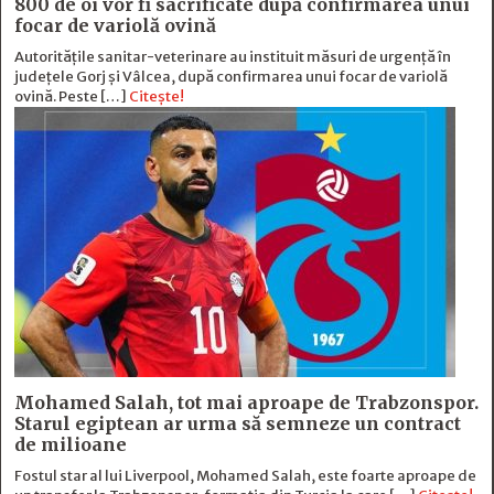
800 de oi vor fi sacrificate după confirmarea unui
focar de variolă ovină
Autoritățile sanitar-veterinare au instituit măsuri de urgență în
județele Gorj și Vâlcea, după confirmarea unui focar de variolă
ovină. Peste […]
Citește!
Mohamed Salah, tot mai aproape de Trabzonspor.
Starul egiptean ar urma să semneze un contract
de milioane
Fostul star al lui Liverpool, Mohamed Salah, este foarte aproape de