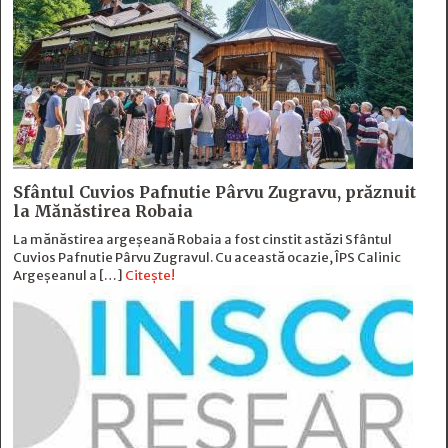
Sfântul Cuvios Pafnutie Pârvu Zugravu, prăznuit
la Mănăstirea Robaia
La mănăstirea argeșeană Robaia a fost cinstit astăzi Sfântul
Cuvios Pafnutie Pârvu Zugravul. Cu această ocazie, ÎPS Calinic
Argeșeanul a […]
Citește!