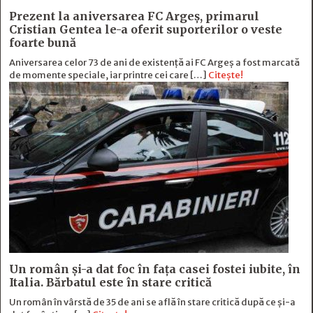
Prezent la aniversarea FC Argeș, primarul
Cristian Gentea le-a oferit suporterilor o veste
foarte bună
Aniversarea celor 73 de ani de existență ai FC Argeș a fost marcată
de momente speciale, iar printre cei care […]
Citește!
Un român și-a dat foc în fața casei fostei iubite, în
Italia. Bărbatul este în stare critică
Un român în vârstă de 35 de ani se află în stare critică după ce și-a