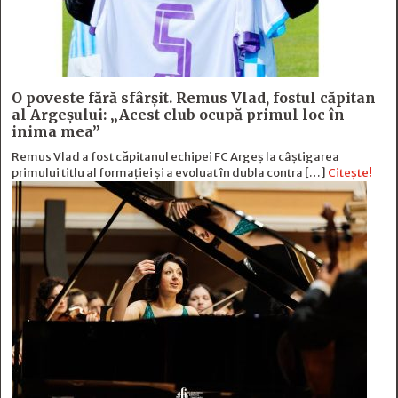
O poveste fără sfârşit. Remus Vlad, fostul căpitan
al Argeşului: „Acest club ocupă primul loc în
inima mea”
Remus Vlad a fost căpitanul echipei FC Argeș la câștigarea
primului titlu al formației și a evoluat în dubla contra […]
Citește!