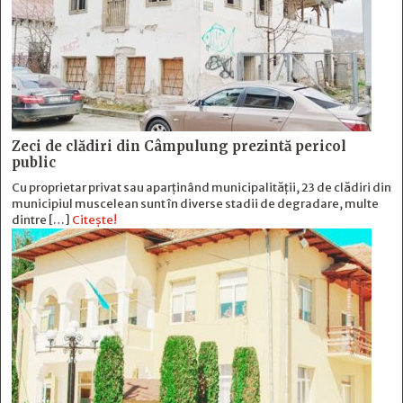
Zeci de clădiri din Câmpulung prezintă pericol
public
Cu proprietar privat sau aparținând municipalității, 23 de clădiri din
municipiul muscelean sunt în diverse stadii de degradare, multe
dintre […]
Citește!