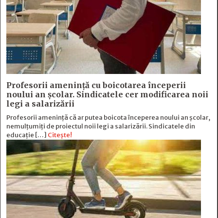
Profesorii amenință cu boicotarea începerii
noului an școlar. Sindicatele cer modificarea noii
legi a salarizării
Profesorii amenință că ar putea boicota începerea noului an școlar,
nemulțumiți de proiectul noii legi a salarizării. Sindicatele din
educație […]
Citește!