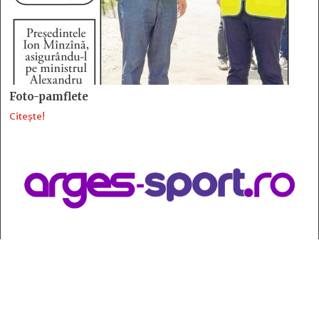
Foto-pamflete
Citește!
Contact
:
e-mail:
jurnaldearges@gmail.com
Tel: 0248.221.774; 0770.582.356
Contabilitate: 0248.223.271