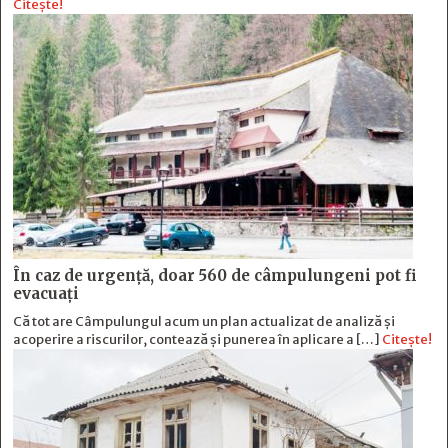
Citește!
În caz de urgență, doar 560 de câmpulungeni pot fi
evacuați
Că tot are Câmpulungul acum un plan actualizat de analiză și
acoperire a riscurilor, contează și punerea în aplicare a […]
Citește!