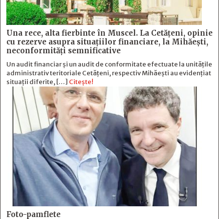
Una rece, alta fierbinte în Muscel. La Cetăţeni, opinie
cu rezerve asupra situaţiilor financiare, la Mihăeşti,
neconformităţi semnificative
Un audit financiar și un audit de conformitate efectuate la unitățile
administrativ teritoriale Cetățeni, respectiv Mihăești au evidențiat
situații diferite, […]
Citește!
Foto-pamflete