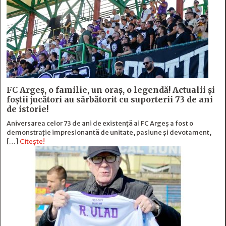
FC Argeş, o familie, un oraș, o legendă! Actualii şi
foştii jucători au sărbătorit cu suporterii 73 de ani
de istorie!
Aniversarea celor 73 de ani de existență ai FC Argeș a fost o
demonstrație impresionantă de unitate, pasiune și devotament,
[…]
Citește!