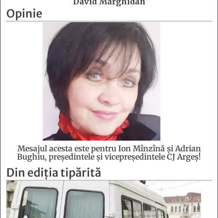
David Mărghidan
Opinie
Mesajul acesta este pentru Ion Mînzînă şi Adrian
Bughiu, preşedintele şi vicepreşedintele CJ Argeş!
Din ediția tipărită