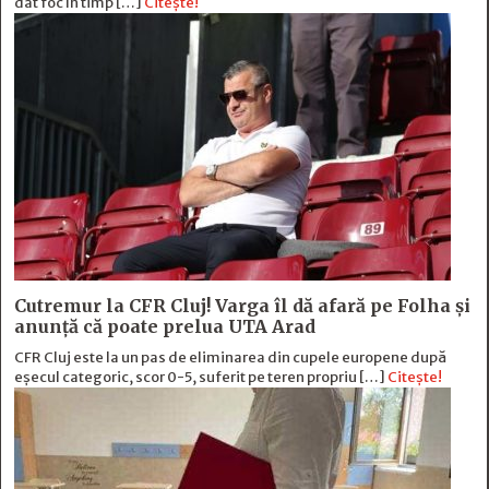
dat foc în timp […]
Citește!
Cutremur la CFR Cluj! Varga îl dă afară pe Folha și
anunță că poate prelua UTA Arad
CFR Cluj este la un pas de eliminarea din cupele europene după
eșecul categoric, scor 0-5, suferit pe teren propriu […]
Citește!