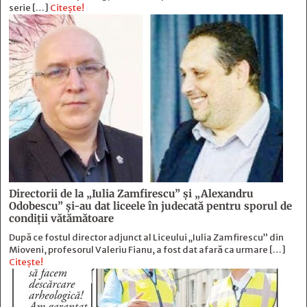
serie […]
Citește!
Directorii de la „Iulia Zamfirescu” și „Alexandru
Odobescu” și-au dat liceele în judecată pentru sporul de
condiții vătămătoare
După ce fostul director adjunct al Liceului „Iulia Zamfirescu” din
Mioveni, profesorul Valeriu Fianu, a fost dat afară ca urmare […]
Citește!