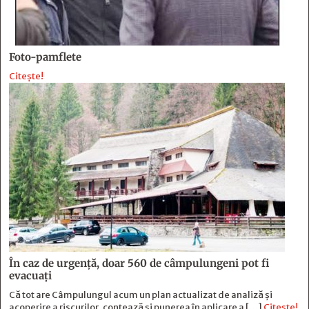
Foto-pamflete
Citește!
În caz de urgență, doar 560 de câmpulungeni pot fi
evacuați
Că tot are Câmpulungul acum un plan actualizat de analiză și
acoperire a riscurilor, contează și punerea în aplicare a […]
Citește!