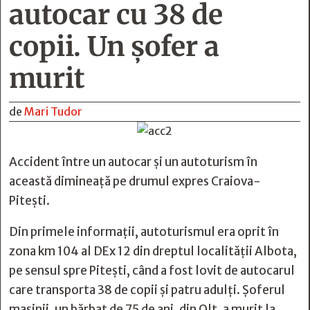
autocar cu 38 de
copii. Un șofer a
murit
de
Mari Tudor
Accident între un autocar şi un autoturism în
această dimineaţă pe drumul expres Craiova-
Piteşti.
Din primele informaţii, autoturismul era oprit în
zona km 104 al DEx 12 din dreptul localității Albota,
pe sensul spre Pitești, când a fost lovit de autocarul
care transporta 38 de copii şi patru adulţi. Șoferul
mașinii, un bărbat de 75 de ani, din Olt, a murit la