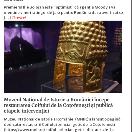
Premierul Ilie Bolojan este “optimist” că agenția Moody’s va
menține vineri ratingul de țară pentru România dar a avertizat că
[…]
Citește!
Muzeul Naţional de Istorie a României începe
restaurarea Coifului de la Coţofeneşti şi publică
etapele intervenţiei
Muzeul Naţional de Istorie a României (MNIR) a lansat o pagină
dedicată restaurării Coifului princiar getic de la Coţofeneşti
(https://www.mnir.ro/coiful-princiar-getic-din-aur-de-la-