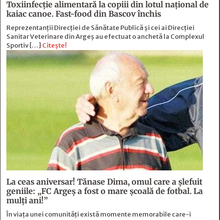
Toxiinfecție alimentară la copiii din lotul național de
kaiac canoe. Fast-food din Bascov închis
Reprezentanții Direcției de Sănătate Publică și cei ai Direcției
Sanitar Veterinare din Argeș au efectuat o anchetă la Complexul
Sportiv […]
Citește!
La ceas aniversar! Tănase Dima, omul care a șlefuit
geniile: „FC Argeș a fost o mare școală de fotbal. La
mulți ani!”
În viața unei comunități există momente memorabile care-i