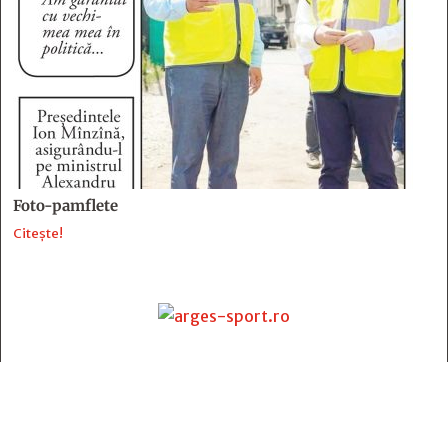
Foto-pamflete
Citește!
Contact
:
e-mail:
jurnaldearges@gmail.com
Tel: 0248.221.774; 0770.582.356