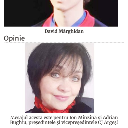
David Mărghidan
Opinie
Mesajul acesta este pentru Ion Mînzînă şi Adrian
Bughiu, preşedintele şi vicepreşedintele CJ Argeş!