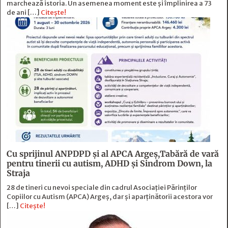
marchează istoria. Un asemenea moment este și împlinirea a 73
de ani […]
Citește!
Cu sprijinul ANPDPD și al APCA Argeș,Tabără de vară
pentru tinerii cu autism, ADHD și Sindrom Down, la
Straja
28 de tineri cu nevoi speciale din cadrul Asociației Părinților
Copiilor cu Autism (APCA) Argeș, dar și aparținătorii acestora vor
[…]
Citește!