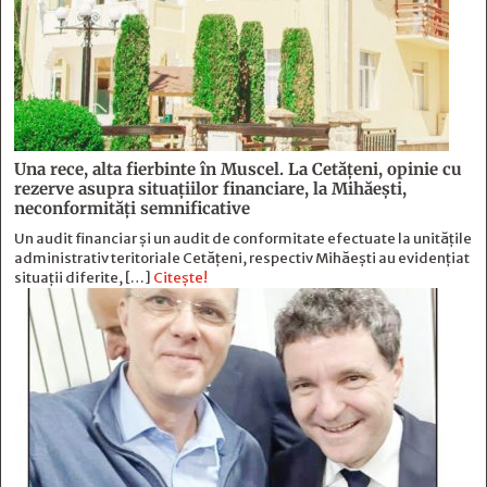
Una rece, alta fierbinte în Muscel. La Cetăţeni, opinie cu
rezerve asupra situaţiilor financiare, la Mihăeşti,
neconformităţi semnificative
Un audit financiar și un audit de conformitate efectuate la unitățile
administrativ teritoriale Cetățeni, respectiv Mihăești au evidențiat
situații diferite, […]
Citește!