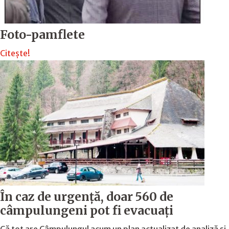
Foto-pamflete
Citește!
În caz de urgență, doar 560 de
câmpulungeni pot fi evacuați
Că tot are Câmpulungul acum un plan actualizat de analiză și