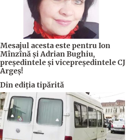
Mesajul acesta este pentru Ion
Mînzînă şi Adrian Bughiu,
preşedintele şi vicepreşedintele CJ
Argeş!
Din ediția tipărită