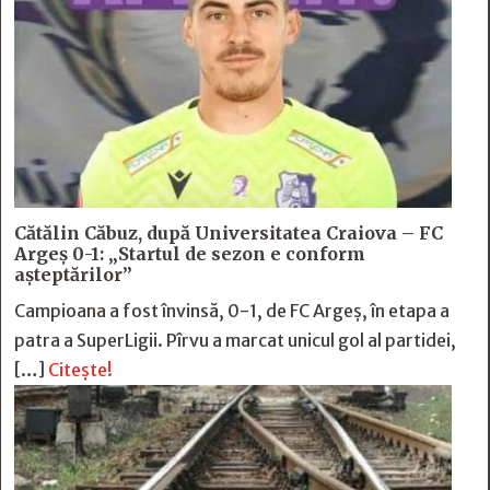
Cătălin Căbuz, după Universitatea Craiova – FC
Argeș 0-1: „Startul de sezon e conform
așteptărilor”
Campioana a fost învinsă, 0-1, de FC Argeș, în etapa a
patra a SuperLigii. Pîrvu a marcat unicul gol al partidei,
[…]
Citește!