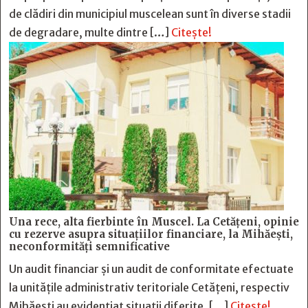
de clădiri din municipiul muscelean sunt în diverse stadii
de degradare, multe dintre […]
Citește!
Una rece, alta fierbinte în Muscel. La Cetăţeni, opinie
cu rezerve asupra situaţiilor financiare, la Mihăeşti,
neconformităţi semnificative
Un audit financiar și un audit de conformitate efectuate
la unitățile administrativ teritoriale Cetățeni, respectiv
Mihăești au evidențiat situații diferite, […]
Citește!