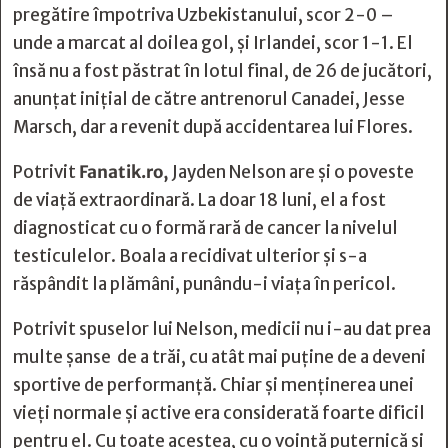
pregătire împotriva Uzbekistanului, scor 2-0 –
unde a marcat al doilea gol, şi Irlandei, scor 1-1. El
însă nu a fost păstrat în lotul final, de 26 de jucători,
anunţat iniţial de către antrenorul Canadei, Jesse
Marsch, dar a revenit după accidentarea lui Flores.
Potrivit
Fanatik.ro,
Jayden Nelson are și o poveste
de viață extraordinară. La doar 18 luni, el a fost
diagnosticat cu o formă rară de cancer la nivelul
testiculelor. Boala a recidivat ulterior și s-a
răspândit la plămâni, punându-i viața în pericol.
Potrivit spuselor lui Nelson, medicii nu i-au dat prea
multe șanse de a trăi, cu atât mai puține de a deveni
sportive de performanță. Chiar și menținerea unei
vieți normale și active era considerată foarte dificil
pentru el. Cu toate acestea, cu o voință puternică și