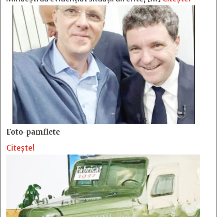
Foto-pamflete
Citește!