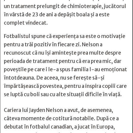
un tratament prelungit de chimioterapie, jucătorul
în vârstă de 23 de ani a depășit boala și a este
complet vindecat.
Fotbalistul spune că experiența sa este o motivație
pentru a trăi pozitiv în fiecare zi. Nelson a
recunoscut că nu își amintește prea multe despre
perioada de tratament pentru că era prea mic, dar
poveștile pe care i le-a spus familia l-au emoționat
întotdeauna. De aceea, nu se ferește să-și
împărtășească povestea, pentru a inspira copiii care
se luptă cu boli sau cu alte situații dificile în viață.
Cariera lui Jayden Nelson a avut, de asemenea,
câteva momente de cotitură notabile. După ce a
debutat în fotbalul canadian, a jucat în Europa,