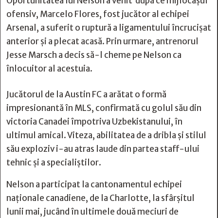
Oportunitatea lui Nelson a venit după ce mijlocașul
ofensiv, Marcelo Flores, fost jucător al echipei
Arsenal, a suferit o ruptură a ligamentului încrucișat
anterior și a plecat acasă. Prin urmare, antrenorul
Jesse Marsch a decis să-l cheme pe Nelson ca
înlocuitor al acestuia.
Jucătorul de la Austin FC a arătat o formă
impresionantă în MLS, confirmată cu golul său din
victoria Canadei împotriva Uzbekistanului, în
ultimul amical. Viteza, abilitatea de a dribla și stilul
său exploziv i-au atras laude din partea staff-ului
tehnic și a specialiștilor.
Nelson a participat la cantonamentul echipei
naţionale canadiene, de la Charlotte, la sfârşitul
lunii mai, jucând în ultimele două meciuri de