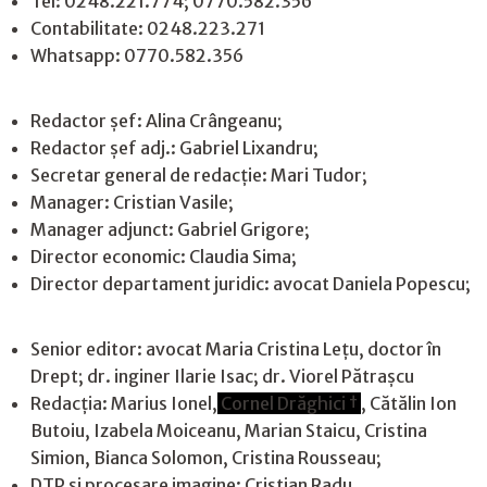
Tel: 0248.221.774; 0770.582.356
Contabilitate: 0248.223.271
Whatsapp: 0770.582.356
Redactor șef: Alina Crângeanu;
Redactor șef adj.: Gabriel Lixandru;
Secretar general de redacție: Mari Tudor;
Manager: Cristian Vasile;
Manager adjunct: Gabriel Grigore;
Director economic: Claudia Sima;
Director departament juridic: avocat Daniela Popescu;
Senior editor: avocat Maria Cristina Leţu, doctor în
Drept; dr. inginer Ilarie Isac; dr. Viorel Pătrașcu
Redacţia: Marius Ionel,
Cornel Drăghici †
, Cătălin Ion
Butoiu, Izabela Moiceanu, Marian Staicu, Cristina
Simion, Bianca Solomon, Cristina Rousseau;
DTP și procesare imagine: Cristian Radu.