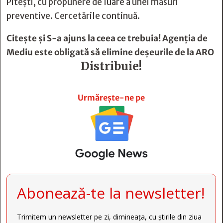
Pitești, cu propunere de luare a unei măsuri
preventive. Cercetările continuă.
Citește și
S-a ajuns la ceea ce trebuia! Agenţia de
Mediu este obligată să elimine deşeurile de la ARO
Distribuie!







Urmărește-ne pe
Abonează-te la newsletter!
Trimitem un newsletter pe zi, dimineața, cu știrile din ziua