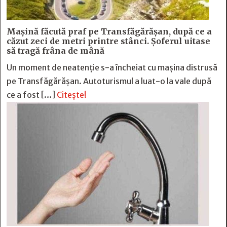
Mașină făcută praf pe Transfăgărășan, după ce a
căzut zeci de metri printre stânci. Șoferul uitase
să tragă frâna de mână
Un moment de neatenție s-a încheiat cu mașina distrusă
pe Transfăgărășan. Autoturismul a luat-o la vale după
ce a fost […]
Citește!