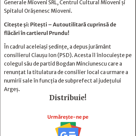
Generale Mioveni SRL, Centrul Cultural Mioveni și
Spitalul Orășenesc Mioveni.
Citește și:
Pitești – Autoutilitară cuprinsă de
flăcări în cartierul Prundu!
În cadrul aceleiași ședințe, a depus jurământ
consilierul Ciaușu Ion (PSD). Acesta îl înlocuiește pe
colegul său de partid Bogdan Minciunescu care a
renunțat la titulatura de consilier local ca urmare a
numirii sale în funcția de subprefect al județului
Argeș.
Distribuie!







Urmărește-ne pe