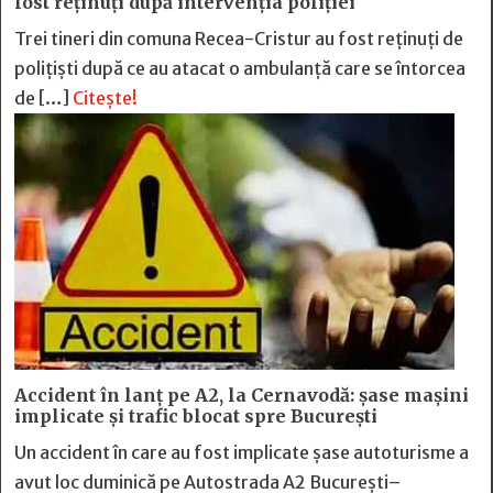
fost reținuți după intervenția poliției
Trei tineri din comuna Recea-Cristur au fost reținuți de
polițiști după ce au atacat o ambulanță care se întorcea
de […]
Citește!
Accident în lanț pe A2, la Cernavodă: șase mașini
implicate și trafic blocat spre București
Un accident în care au fost implicate șase autoturisme a
avut loc duminică pe Autostrada A2 București–