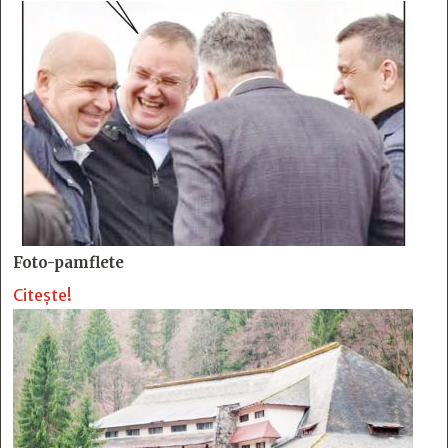
Foto-pamflete
Citește!