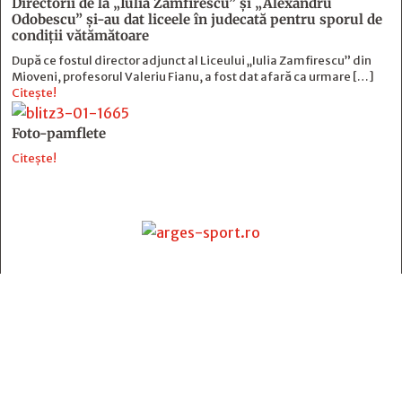
Directorii de la „Iulia Zamfirescu” și „Alexandru
Odobescu” și-au dat liceele în judecată pentru sporul de
condiții vătămătoare
După ce fostul director adjunct al Liceului „Iulia Zamfirescu” din
Mioveni, profesorul Valeriu Fianu, a fost dat afară ca urmare […]
Citește!
Foto-pamflete
Citește!
Contact
:
e-mail:
jurnaldearges@gmail.com
Tel: 0248.221.774; 0770.582.356
Contabilitate: 0248.223.271
Whatsapp: 0770.582.356