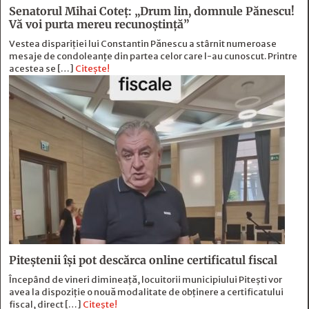
Senatorul Mihai Coteț: „Drum lin, domnule Pănescu!
Vă voi purta mereu recunoștință”
Vestea dispariției lui Constantin Pănescu a stârnit numeroase
mesaje de condoleanțe din partea celor care l-au cunoscut. Printre
acestea se […]
Citește!
Piteștenii își pot descărca online certificatul fiscal
Începând de vineri dimineață, locuitorii municipiului Pitești vor
avea la dispoziție o nouă modalitate de obținere a certificatului
fiscal, direct […]
Citește!