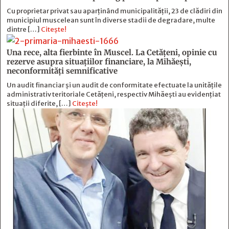
Cu proprietar privat sau aparținând municipalității, 23 de clădiri din
municipiul muscelean sunt în diverse stadii de degradare, multe
dintre […]
Citește!
Una rece, alta fierbinte în Muscel. La Cetăţeni, opinie cu
rezerve asupra situaţiilor financiare, la Mihăeşti,
neconformităţi semnificative
Un audit financiar și un audit de conformitate efectuate la unitățile
administrativ teritoriale Cetățeni, respectiv Mihăești au evidențiat
situații diferite, […]
Citește!