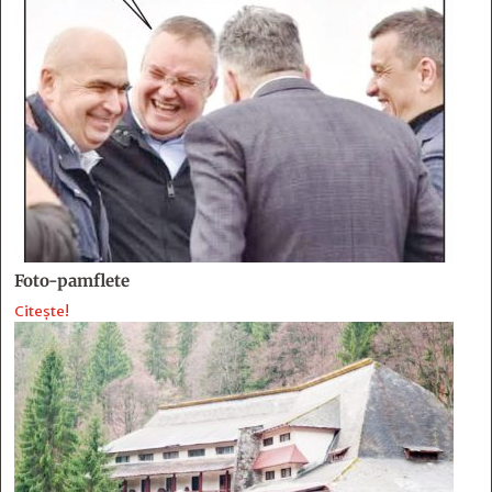
Foto-pamflete
Citește!