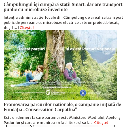
Câmpulungul îşi cumpără staţii Smart, dar are transport
public cu microbuze învechite
Intenția administrației locale din Câmpulung de a realiza transport
public de persoane cu microbuze electrice este un proiect blocat,
deși […]
Citește!
Promovarea parcurilor naționale, o campanie inițiată de
Fundația „Conservation Carpathia”
Este un demers la care partener este Ministerul Mediului, Apelor și
Pădurilor și care are menirea să faciliteze și să […]
Citește!