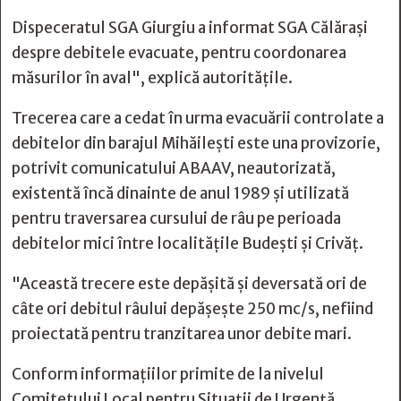
Dispeceratul SGA Giurgiu a informat SGA Călărași
despre debitele evacuate, pentru coordonarea
măsurilor în aval", explică autoritățile.
Trecerea care a cedat în urma evacuării controlate a
debitelor din barajul Mihăilești este una provizorie,
potrivit comunicatului ABAAV, neautorizată,
existentă încă dinainte de anul 1989 și utilizată
pentru traversarea cursului de râu pe perioada
debitelor mici între localitățile Budești și Crivăț.
"Această trecere este depășită și deversată ori de
câte ori debitul râului depășește 250 mc/s, nefiind
proiectată pentru tranzitarea unor debite mari.
Conform informațiilor primite de la nivelul
Comitetului Local pentru Situații de Urgență