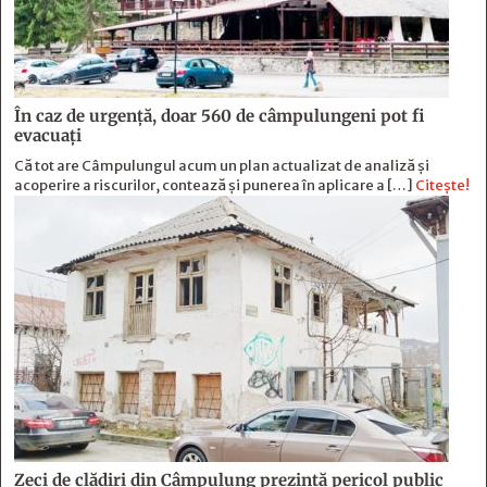
În caz de urgență, doar 560 de câmpulungeni pot fi
evacuați
Că tot are Câmpulungul acum un plan actualizat de analiză și
acoperire a riscurilor, contează și punerea în aplicare a […]
Citește!
Zeci de clădiri din Câmpulung prezintă pericol public