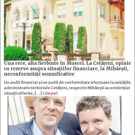
Una rece, alta fierbinte în Muscel. La Cetăţeni, opinie
cu rezerve asupra situaţiilor financiare, la Mihăeşti,
neconformităţi semnificative
Un audit financiar și un audit de conformitate efectuate la unitățile
administrativ teritoriale Cetățeni, respectiv Mihăești au evidențiat
situații diferite, […]
Citește!