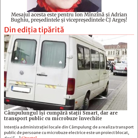
Mesajul acesta este pentru Ion Mînzînă şi Adrian
Bughiu, preşedintele şi vicepreşedintele CJ Argeş!
Din ediția tipărită
Câmpulungul îşi cumpără staţii Smart, dar are
transport public cu microbuze învechite
Intenția administrației locale din Câmpulung de a realiza transport
public de persoane cu microbuze electrice este un proiect blocat,