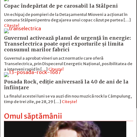
Copac îndepărtat de pe carosabil la Stâlpeni
Un echipaj de pompieri de la Detașamentul Mioveni a acționat în
comuna Stâlpeni pentru degajarea unui copac căzut pe partea […]
Citește!
Guvernul activează planul de urgență în energie:
Transelectrica poate opri exporturile și limita
consumul marilor fabrici
Guvernul a aprobat vineri un act normativ care oferă
Transelectrica, prin Dispecerul Energetic Național, posibilitatea de
a interveni rapid în […]
Citește!
Posada Rock, ediţie aniversară la 40 de ani de la
înfiinţare
La finalul acestei luni se va auzi din nou muzică rock la Câmpulung,
timp de trei zile, pe 28, 29 […]
Citește!
Omul săptămânii