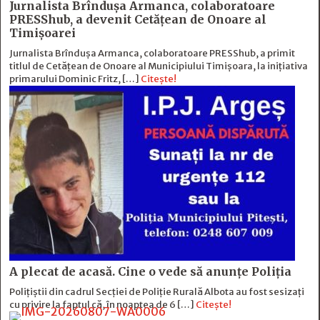
Jurnalista Brîndușa Armanca, colaboratoare
PRESShub, a devenit Cetățean de Onoare al
Timișoarei
Jurnalista Brîndușa Armanca, colaboratoare PRESShub, a primit
titlul de Cetățean de Onoare al Municipiului Timișoara, la inițiativa
primarului Dominic Fritz, […]
Citește!
A plecat de acasă. Cine o vede să anunțe Poliția
Polițiștii din cadrul Secției de Poliție Rurală Albota au fost sesizați
cu privire la faptul că, în noaptea de 6 […]
Citește!