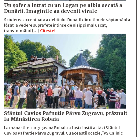
Un șofer a intrat cu un Logan pe albia secată a
Dunării. Imaginile au devenit virale
Scăderea accentuată a debitului Dunării din ultimele săptămâni a
lăsat la vedere suprafețe întinse de nisip și mâl uscat,
transformând […]
Citește!
Sfântul Cuvios Pafnutie Pârvu Zugravu, prăznuit
la Mănăstirea Robaia
La mănăstirea argeșeană Robaia a fost cinstit astăzi Sfântul
Cuvios Pafnutie Pârvu Zugravul. Cu această ocazie, ÎPS Calinic