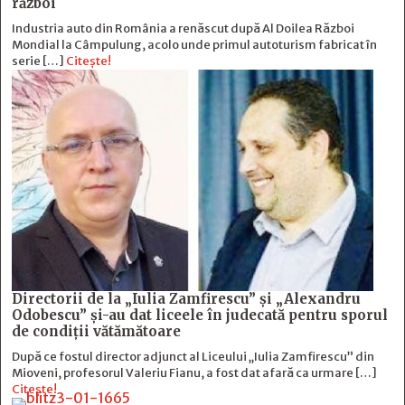
război
Industria auto din România a renăscut după Al Doilea Război
Mondial la Câmpulung, acolo unde primul autoturism fabricat în
serie […]
Citește!
Directorii de la „Iulia Zamfirescu” și „Alexandru
Odobescu” și-au dat liceele în judecată pentru sporul
de condiții vătămătoare
După ce fostul director adjunct al Liceului „Iulia Zamfirescu” din
Mioveni, profesorul Valeriu Fianu, a fost dat afară ca urmare […]
Citește!