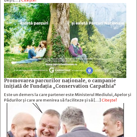
deși […]
Citește!
Promovarea parcurilor naționale, o campanie
inițiată de Fundația „Conservation Carpathia”
Este un demers la care partener este Ministerul Mediului, Apelor și
Pădurilor și care are menirea să faciliteze și să […]
Citește!