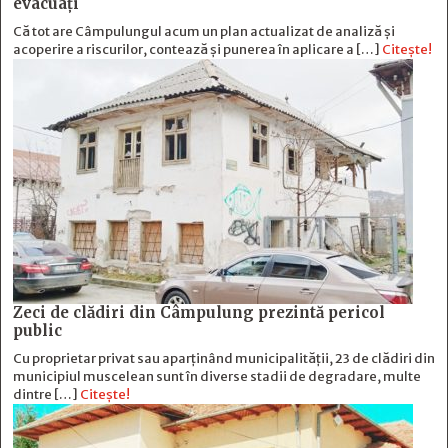
evacuați
Că tot are Câmpulungul acum un plan actualizat de analiză și
acoperire a riscurilor, contează și punerea în aplicare a […]
Citește!
Zeci de clădiri din Câmpulung prezintă pericol
public
Cu proprietar privat sau aparținând municipalității, 23 de clădiri din
municipiul muscelean sunt în diverse stadii de degradare, multe
dintre […]
Citește!