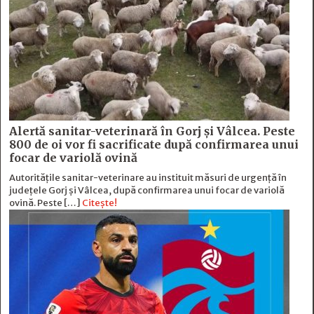
Alertă sanitar-veterinară în Gorj și Vâlcea. Peste
800 de oi vor fi sacrificate după confirmarea unui
focar de variolă ovină
Autoritățile sanitar-veterinare au instituit măsuri de urgență în
județele Gorj și Vâlcea, după confirmarea unui focar de variolă
ovină. Peste […]
Citește!