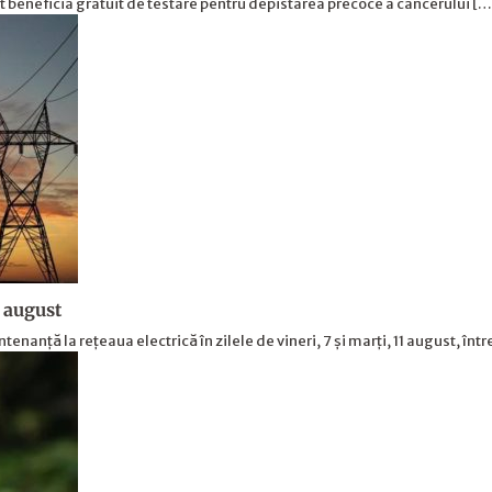
ot beneficia gratuit de testare pentru depistarea precoce a cancerului [
1 august
nanță la rețeaua electrică în zilele de vineri, 7 și marți, 11 august, înt