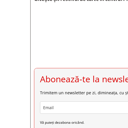







Abonează-te la newsle
Trimitem un newsletter pe zi, dimineața, cu șt
Vă puteți dezabona oricând.