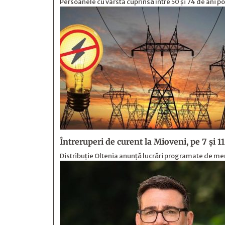
Persoanele cu vârsta cuprinsă între 50 și 74 de ani p
Întreruperi de curent la Mioveni, pe 7 și 1
Distribuție Oltenia anunță lucrări programate de mente