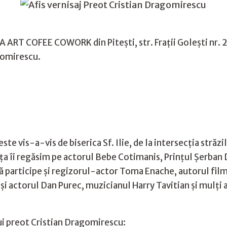
ART COFEE COWORK din Pitești, str. Frații Golești nr. 2, 
gomirescu.
ste vis-a-vis de biserica Sf. Ilie, de la intersecția străzi
nța îi regăsim pe actorul Bebe Cotimanis, Prințul Șerban 
să participe și regizorul-actor Toma Enache, autorul filmu
și actorul Dan Purec, muzicianul Harry Tavitian și mulți 
ui preot Cristian Dragomirescu: