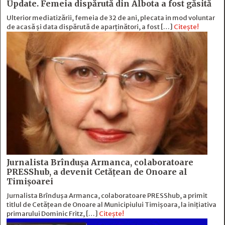
Update. Femeia dispărută din Albota a fost găsită
Ulterior mediatizării, femeia de 32 de ani, plecata in mod voluntar
de acasă și data dispărută de aparținători, a fost […]
Citește!
Jurnalista Brîndușa Armanca, colaboratoare
PRESShub, a devenit Cetățean de Onoare al
Timișoarei
Jurnalista Brîndușa Armanca, colaboratoare PRESShub, a primit
titlul de Cetățean de Onoare al Municipiului Timișoara, la inițiativa
primarului Dominic Fritz, […]
Citește!