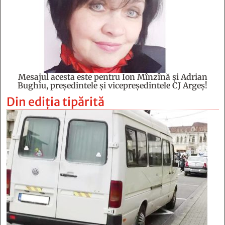
Mesajul acesta este pentru Ion Mînzînă şi Adrian
Bughiu, preşedintele şi vicepreşedintele CJ Argeş!
Din ediția tipărită