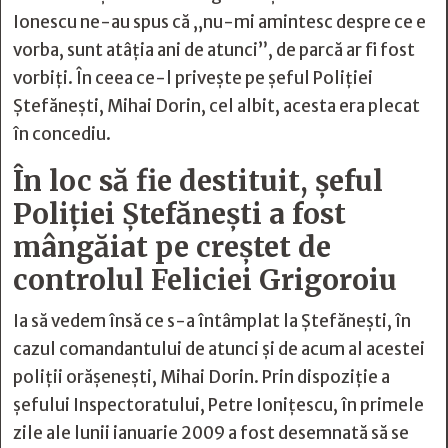
Ionescu ne-au spus că „nu-mi amintesc despre ce e
vorba, sunt atâţia ani de atunci”, de parcă ar fi fost
vorbiţi. În ceea ce-l priveşte pe şeful Poliţiei
Ştefăneşti, Mihai Dorin, cel albit, acesta era plecat
în concediu.
În loc să fie destituit, șeful
Poliţiei Ştefăneşti a fost
mângăiat pe creștet de
controlul Feliciei Grigoroiu
Ia să vedem însă ce s-a întâmplat la Ștefănești, în
cazul comandantului de atunci și de acum al acestei
poliții orășenești, Mihai Dorin. Prin dispoziţie a
şefului Inspectoratului, Petre Ionițescu, în primele
zile ale lunii ianuarie 2009 a fost desemnată să se