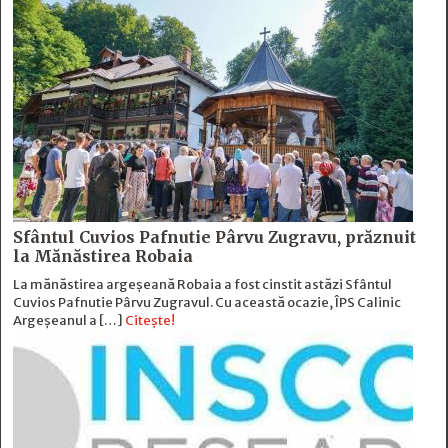
Sfântul Cuvios Pafnutie Pârvu Zugravu, prăznuit
la Mănăstirea Robaia
La mănăstirea argeșeană Robaia a fost cinstit astăzi Sfântul
Cuvios Pafnutie Pârvu Zugravul. Cu această ocazie, ÎPS Calinic
Argeșeanul a […]
Citește!