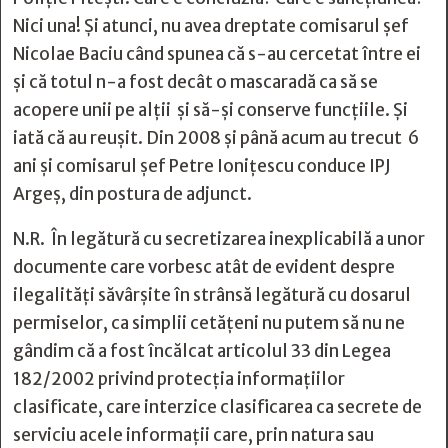
Nici una! Și atunci, nu avea dreptate comisarul șef
Nicolae Baciu când spunea că s-au cercetat între ei
și că totul n-a fost decât o mascaradă ca să se
acopere unii pe alții și să-și conserve funcțiile. Și
iată că au reușit. Din 2008 și până acum au trecut 6
ani și comisarul șef Petre Ionițescu conduce IPJ
Argeș, din postura de adjunct.
N.R. În legătură cu secretizarea inexplicabilă a unor
documente care vorbesc atât de evident despre
ilegalități săvârșite în strânsă legătură cu dosarul
permiselor, ca simplii cetățeni nu putem să nu ne
gândim că a fost încălcat articolul 33 din Legea
182/2002 privind protecția informațiilor
clasificate, care interzice clasificarea ca secrete de
serviciu acele informații care, prin natura sau