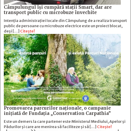
Câmpulungul îşi cumpără staţii Smart, dar are
transport public cu microbuze învechite
Intenția administrației locale din Câmpulung de a realiza transport
public de persoane cu microbuze electrice este un proiect blocat,
deși […]
Citește!
Promovarea parcurilor naționale, o campanie
inițiată de Fundația „Conservation Carpathia”
Este un demers la care partener este Ministerul Mediului, Apelor și
Pădurilor și care are menirea să faciliteze și să […]
Citește!