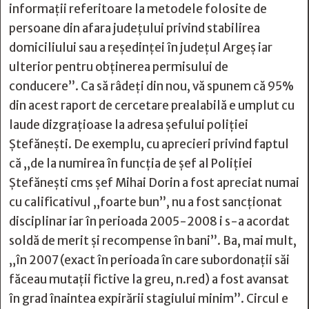
informaţii referitoare la metodele folosite de
persoane din afara judeţului privind stabilirea
domiciliului sau a reşedinţei în judeţul Argeş iar
ulterior pentru obţinerea permisului de
conducere”. Ca să râdeți din nou, vă spunem că 95%
din acest raport de cercetare prealabilă e umplut cu
laude dizgrațioase la adresa șefului poliției
Ștefănești. De exemplu, cu aprecieri privind faptul
că „de la numirea în funcţia de şef al Poliţiei
Ştefăneşti cms şef Mihai Dorin a fost apreciat numai
cu calificativul „foarte bun”, nu a fost sancționat
disciplinar iar în perioada 2005-2008 i s-a acordat
soldă de merit și recompense în bani”. Ba, mai mult,
„în 2007 (exact în perioada în care subordonații săi
făceau mutații fictive la greu, n.red) a fost avansat
în grad înaintea expirării stagiului minim”. Circul e