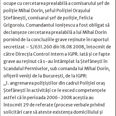
ocupe cu cercetarea prealabilă a comisarului şef de
poliţie Mihai Dorin, şeful Poliţiei Oraşului
Ştefăneşti, comisarul şef de poliţie, Felicia
Grigoroiu. Comandantul Ionițescu a fost obligat să
declanșeze cercetarea prealabilă a lui Mihai Dorin
pornind de la concluziile grave reținute în raportul
secretizat – S/631.260 din 18.08 2008, întocmit de
către Direcţia Control Intern a IGPR. Iată și ce fapte
grave au reținut că s-au întâmplat la Ștefănești în
Scandalul Permiselor, sub comanda lui Mihai Dorin,
ofițerii veniți de la București, de la IGPR:
„1. angrenarea poliţiştilor din cadrul Poliţiei oraş
Ştefăneşti în activităţi ce le exced competenţele
astfel că în perioada 2006-2008 aceştia au
întocmit 29 de referate (procese verbale privind
solicitări care să ateste existenţa domiciliului şi