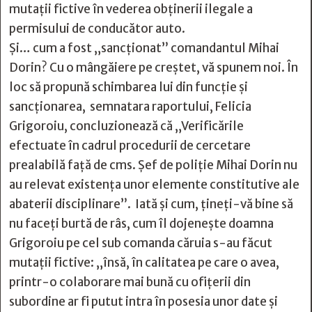
mutații fictive în vederea obținerii ilegale a
permisului de conducător auto.
Şi… cum a fost „sancționat” comandantul Mihai
Dorin? Cu o mângăiere pe creștet, vă spunem noi. În
loc să propună schimbarea lui din funcție și
sancționarea, semnatara raportului, Felicia
Grigoroiu, concluzionează că „Verificările
efectuate în cadrul procedurii de cercetare
prealabilă faţă de cms. Şef de poliţie Mihai Dorin nu
au relevat existenţa unor elemente constitutive ale
abaterii disciplinare”. Iată și cum, ţineţi-vă bine să
nu faceți burtă de râs, cum îl dojenește doamna
Grigoroiu pe cel sub comanda căruia s-au făcut
mutații fictive: „însă, în calitatea pe care o avea,
printr-o colaborare mai bună cu ofiţerii din
subordine ar fi putut intra în posesia unor date şi