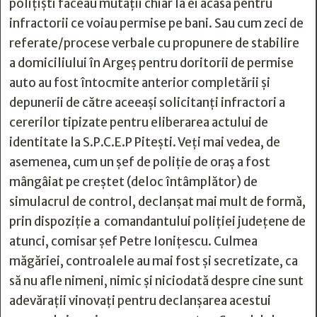
polițiști făceau mutații chiar la ei acasă pentru
infractorii ce voiau permise pe bani. Sau cum zeci de
referate/procese verbale cu propunere de stabilire
a domiciliului în Argeș pentru doritorii de permise
auto au fost întocmite anterior completării și
depunerii de către aceeași solicitanți infractori a
cererilor tipizate pentru eliberarea actului de
identitate la S.P.C.E.P Pitești. Veți mai vedea, de
asemenea, cum un șef de poliție de oraș a fost
mângâiat pe creștet (deloc întâmplător) de
simulacrul de control, declanșat mai mult de formă,
prin dispoziție a comandantului poliției județene de
atunci, comisar șef Petre Ionițescu. Culmea
măgăriei, controalele au mai fost și secretizate, ca
să nu afle nimeni, nimic și niciodată despre cine sunt
adevărații vinovați pentru declanșarea acestui