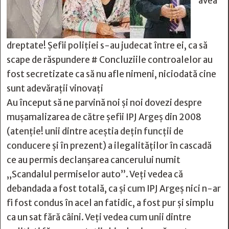
avea
dreptate! Şefii poliţiei s-au judecat între ei, ca să
scape de răspundere # Concluziile controalelor au
fost secretizate ca să nu afle nimeni, niciodată cine
sunt adevărații vinovați
Au început să ne parvină noi și noi dovezi despre
mușamalizarea de către șefii IPJ Argeș din 2008
(atenție! unii dintre aceștia dețin funcții de
conducere și în prezent) a ilegalităților în cascadă
ce au permis declanșarea cancerului numit
„Scandalul permiselor auto”. Veți vedea că
debandada a fost totală, ca și cum IPJ Argeș nici n-ar
fi fost condus în acel an fatidic, a fost pur și simplu
ca un sat fără câini. Veți vedea cum unii dintre