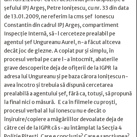
șefului IPJ Argeș, Petre Ionițescu, cu nr. 33 din data
de 13.01.2009, ne referim la cms șef Ionescu
Constantin din cadrul IPJ Argeș, compartiment
Inspecție Internă, să-l cerceteze prealabil pe
agentul șef Ungureanu Aurel, n-a făcut altceva
decât joc de glezne. A copiat pur și simplu, în
procesul verbal pe care l-a întocmit, abaterile
grave descoperite deja de ofițerii de la IGPR la
adresa lui Ungureanu și pe baza cărora Ionițescu n-
avea încotro și trebuia să dispună cercetarea
prealabilă a agentului șef, fără ca, totuși, să propună
la final nici o măsură. E ca în filmele cu proști,
procesul verbal al lui Ionescu nu e decât o
înșiruire/copiere a măgăriillor devoalate deja de
către cei de la IGPR că s-au întâmplat la Secția 4
Poliție Pitești. Care e concluzia? Care e sancțiunea?