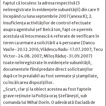
faptul că locuiesc la adresa respectivă (5
neînregistrate în evidenţele subunităţii) din care 9
începând cu luna septembrie 2007 (anexa 8); 2.
insuficienţa activităţilor de control efectuate
asupra agentului şef Beică Ion, fapt ce a permis
acestuia să întocmească 4 referate de verificare în
teren ca urmare a solicitării a 4 persoane (Dancu
Vasile-20.12.2016; Vlădescu Radu-17.07.2007; Tecu
Victor-24.08. 2007; Miloș Răduț-31.09.2007)
toate neînregistrate în evidenţele subunităţii,
documentele fiind predate direct solicitanţilor
după ce în prealabil au fost semnate şi ştampilate,
cu încălcarea dispoziţiilor.
„Scurt, clar și la obiect acestea au fost faptele
grave reținute la Poliția oraș Ștefănești, sub
comanda lui Mihai Dorin. O adevărată Daciadă de