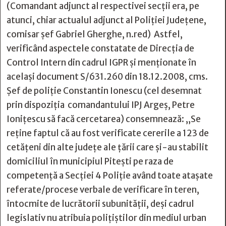
(Comandant adjunct al respectivei secții era, pe
atunci, chiar actualul adjunct al Poliției Județene,
comisar șef Gabriel Gherghe, n.red) Astfel,
verificând aspectele constatate de Direcția de
Control Intern din cadrul IGPR și menționate în
același document S/631.260 din 18.12.2008, cms.
Șef de poliție Constantin Ionescu (cel desemnat
prin dispoziția comandantului IPJ Argeș, Petre
Ionițescu să facă cercetarea) consemnează: „Se
reține faptul că au fost verificate cererile a 123 de
cetățeni din alte județe ale țării care și-au stabilit
domiciliul în municipiul Pitești pe raza de
competență a Secției 4 Poliție având toate atașate
referate/procese verbale de verificare în teren,
întocmite de lucrătorii subunității, deși cadrul
legislativ nu atribuia polițiștilor din mediul urban