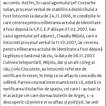
au comis. Astfel, în cazul agentului șef Costache
Iulian, procesul verbal de stabilire a domiciliului a
fost întocmit la data de 24.11.2006, în condițiile în
care cererea pentru eliberarea actului de identitate
a fost depusă la S.P.C.E.P abia pe 07.02.2007. Sau
cazul agentului șef adjunct, Claudiu Mijoiu, care a
întocmit procesul verbal la 11.10.2007, iar cererea
pentru eliberarea actului de identitate a fost depusă
la ghișeu o lună mai târziu, la data de 06.11.2007.
Culmea teleportării, Mijoiu, dar și un alt coleg al
său, Liviu Ciuculete, au întocmit referate de
verificare în teren, în timp ce se aflau în concediu de
odihnă. Partea cea mai interesantă este că, odată cu
verificarea titularilor de spațiu, cei care i-au luat la
ei acasă pe cei care doreau buletin de Argeș, s-a
descoperit că printre ei se aflau și polițiști. Iar unii