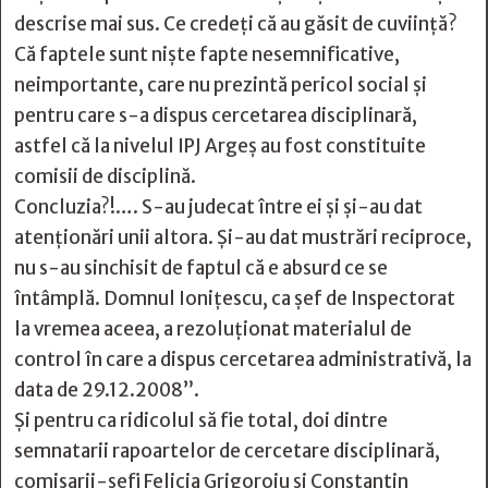
descrise mai sus. Ce credeți că au găsit de cuviință?
Că faptele sunt niște fapte nesemnificative,
neimportante, care nu prezintă pericol social și
pentru care s-a dispus cercetarea disciplinară,
astfel că la nivelul IPJ Argeș au fost constituite
comisii de disciplină.
Concluzia?!…. S-au judecat între ei și și-au dat
atenționări unii altora. Și-au dat mustrări reciproce,
nu s-au sinchisit de faptul că e absurd ce se
întâmplă. Domnul Ionițescu, ca șef de Inspectorat
la vremea aceea, a rezoluționat materialul de
control în care a dispus cercetarea administrativă, la
data de 29.12.2008”.
Și pentru ca ridicolul să fie total, doi dintre
semnatarii rapoartelor de cercetare disciplinară,
comisarii-şefi Felicia Grigoroiu şi Constantin