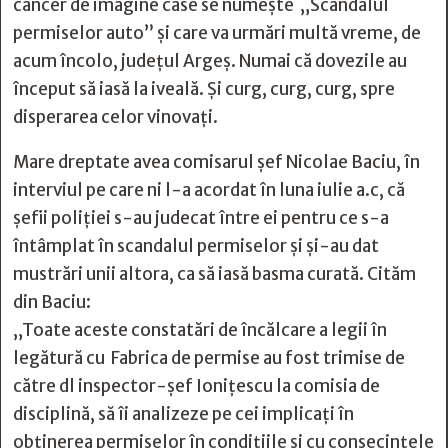
cancer de imagine case se numește „Scandalul
permiselor auto” și care va urmări multă vreme, de
acum încolo, județul Argeș. Numai că dovezile au
început să iasă la iveală. Și curg, curg, curg, spre
disperarea celor vinovați.
Mare dreptate avea comisarul șef Nicolae Baciu, în
interviul pe care ni l-a acordat în luna iulie a.c, că
șefii poliției s-au judecat între ei pentru ce s-a
întâmplat în scandalul permiselor și și-au dat
mustrări unii altora, ca să iasă basma curată. Cităm
din Baciu:
„Toate aceste constatări de încălcare a legii în
legătură cu Fabrica de permise au fost trimise de
către dl inspector-șef Ionițescu la comisia de
disciplină, să îi analizeze pe cei implicați în
obținerea permiselor în condițiile și cu consecințele