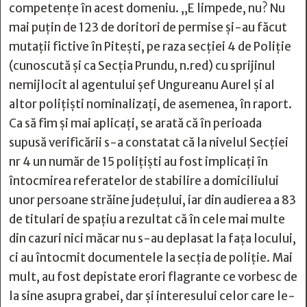
competențe în acest domeniu. „E limpede, nu? Nu
mai puțin de 123 de doritori de permise și-au făcut
mutații fictive în Pitești, pe raza secției 4 de Poliție
(cunoscută și ca Secția Prundu, n.red) cu sprijinul
nemijlocit al agentului șef Ungureanu Aurel și al
altor polițiști nominalizați, de asemenea, în raport.
Ca să fim și mai aplicați, se arată că în perioada
supusă verificării s-a constatat că la nivelul Secției
nr 4 un număr de 15 poliţişti au fost implicați în
întocmirea referatelor de stabilire a domiciliului
unor persoane străine județului, iar din audierea a 83
de titulari de spațiu a rezultat că în cele mai multe
din cazuri nici măcar nu s-au deplasat la fața locului,
ci au întocmit documentele la secția de poliție. Mai
mult, au fost depistate erori flagrante ce vorbesc de
la sine asupra grabei, dar și interesului celor care le-