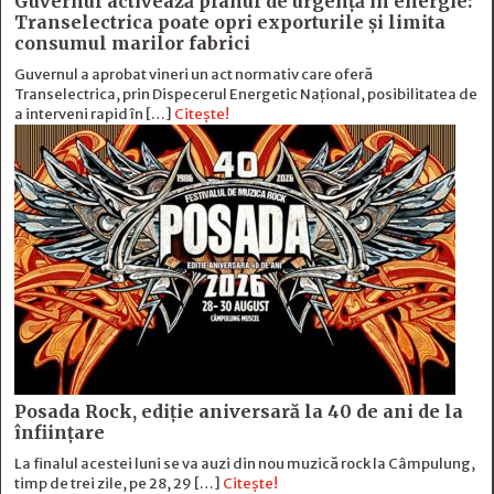
Guvernul activează planul de urgență în energie:
Transelectrica poate opri exporturile și limita
consumul marilor fabrici
Guvernul a aprobat vineri un act normativ care oferă
Transelectrica, prin Dispecerul Energetic Național, posibilitatea de
a interveni rapid în […]
Citește!
Posada Rock, ediţie aniversară la 40 de ani de la
înfiinţare
La finalul acestei luni se va auzi din nou muzică rock la Câmpulung,
timp de trei zile, pe 28, 29 […]
Citește!