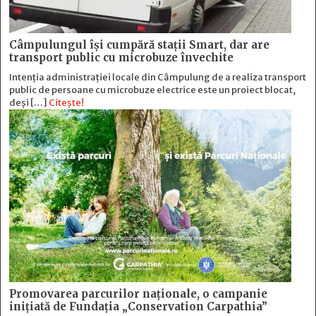
Câmpulungul îşi cumpără staţii Smart, dar are
transport public cu microbuze învechite
Intenția administrației locale din Câmpulung de a realiza transport
public de persoane cu microbuze electrice este un proiect blocat,
deși […]
Citește!
Promovarea parcurilor naționale, o campanie
inițiată de Fundația „Conservation Carpathia”