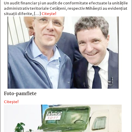
Un audit financiar și un audit de conformitate efectuate la unitățile
administrativ teritoriale Cetățeni, respectiv Mihăești au evidențiat
situații diferite, […]
Citește!
Foto-pamflete
Citește!