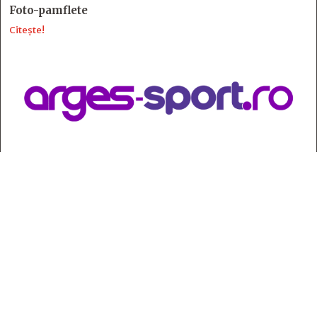
Foto-pamflete
Citește!
Contact
:
e-mail:
jurnaldearges@gmail.com
Tel: 0248.221.774; 0770.582.356
Contabilitate: 0248.223.271
Whatsapp: 0770.582.356
Redactor șef: Alina Crângeanu;
Redactor șef adj.: Gabriel Lixandru;
Secretar general de redacție: Mari Tudor;