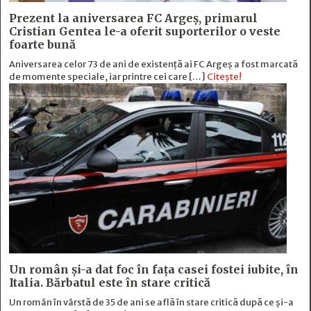
Prezent la aniversarea FC Argeș, primarul
Cristian Gentea le-a oferit suporterilor o veste
foarte bună
Aniversarea celor 73 de ani de existență ai FC Argeș a fost marcată
de momente speciale, iar printre cei care […]
Citește!
Un român și-a dat foc în fața casei fostei iubite, în
Italia. Bărbatul este în stare critică
Un român în vârstă de 35 de ani se află în stare critică după ce și-a