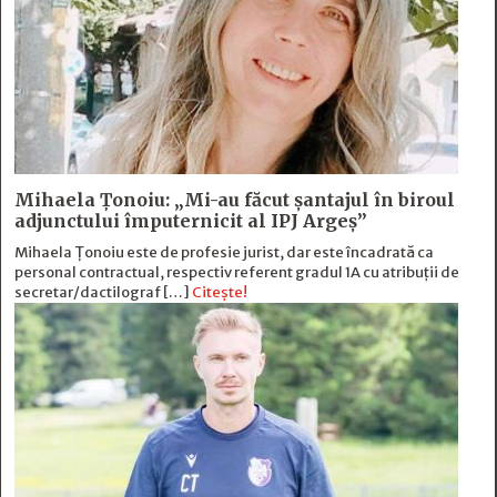
Mihaela Ţonoiu: „Mi-au făcut şantajul în biroul
adjunctului împuternicit al IPJ Argeş”
Mihaela Ţonoiu este de profesie jurist, dar este încadrată ca
personal contractual, respectiv referent gradul 1A cu atribuții de
secretar/dactilograf […]
Citește!