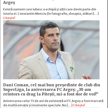
Argeș
Există oameni care iubesc o echipă și alţii care devin parte din
istoria ei. Constantin Menciu (în fotografie, dreapta, alături […]
Citește!
Dani Coman, cel mai bun preşedinte de club din
SuperLiga, la aniversarea FC Argeş: „M-am
reîntors cu drag la Piteşti, mi-a fost dor de voi!”
Aniversarea celor 73 de ani de existență ai FC Argeș a fost marcată
de multă emoție şi momente speciale. Nu […]
Citește!