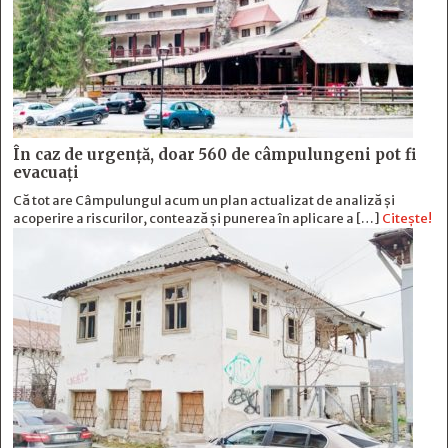
În caz de urgență, doar 560 de câmpulungeni pot fi
evacuați
Că tot are Câmpulungul acum un plan actualizat de analiză și
acoperire a riscurilor, contează și punerea în aplicare a […]
Citește!