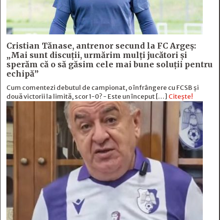
Cristian Tănase, antrenor secund la FC Argeş:
„Mai sunt discuţii, urmărim mulţi jucători şi
sperăm că o să găsim cele mai bune soluţii pentru
echipă”
Cum comentezi debutul de campionat, o înfrângere cu FCSB și
două victorii la limită, scor 1-0? - Este un început […]
Citește!