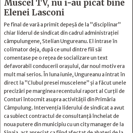
Muscel TV, nu i-au picat bine
Elenei Lasconi
Pe final de vară a primit depeșă de la ”disciplinar”
chiar liderul de sindicat din cadrul administrației
câmpulungene, Stelian Ungureanu. El intrase în
colimator deja, după ce unul dintre fiii săi
comentase pe o rețea de socializare un text
defavorabil conducerii orașului, dar noul motiv era
mult mai serios. În luna iunie, Ungureanu a intrat în
direct la ”Clubul presei muscelene” și a făcut unele
precizări pe marginea recentului raport al Curții de
Conturi întocmit asupra activității din Primăria
Câmpulung. Intervenția liderului de sindicat a avut
ca subiect contractul de consultanță încheiat de
noua putere din municipiu cu un city manager de la
Sinaia, act apreciat ca fiind afectat de abateri de la