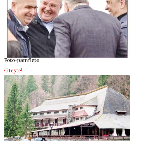
Foto-pamflete
Citește!