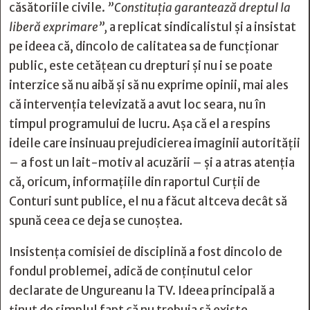
căsătoriile civile.
”Constituția garantează dreptul la
liberă exprimare”,
a replicat sindicalistul și a insistat
pe ideea că, dincolo de calitatea sa de funcționar
public, este cetățean cu drepturi și nu i se poate
interzice să nu aibă și să nu exprime opinii, mai ales
că intervenția televizată a avut loc seara, nu în
timpul programului de lucru. Așa că el a respins
ideile care insinuau prejudicierea imaginii autorității
– a fost un lait-motiv al acuzării – și a atras atenția
că, oricum, informațiile din raportul Curții de
Conturi sunt publice, el nu a făcut altceva decât să
spună ceea ce deja se cunoștea.
Insistența comisiei de disciplină a fost dincolo de
fondul problemei, adică de conținutul celor
declarate de Ungureanu la TV. Ideea principală a
ținut de simplul fapt că nu trebuia să existe