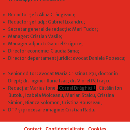
Redactor șef: Alina Crângeanu;
Redactor șef adj.: Gabriel Lixandru;
Secretar general de redacție: Mari Tudor;
Manager: Cristian Vasile;
Manager adjunct: Gabriel Grigore;
Director economic: Claudia Sima;
Director departament juridic: avocat Daniela Popescu;
Senior editor: avocat Maria Cristina Leţu, doctor în
Drept; dr. inginer Ilarie Isac; dr. Viorel Pătrașcu
Redacţia: Marius Ionel,
Cornel Drăghici †
, Cătălin Ion
Butoiu, Izabela Moiceanu, Marian Staicu, Cristina
Simion, Bianca Solomon, Cristina Rousseau;
DTP și procesare imagine: Cristian Radu.
Contact
|
Confidențialitate
|
Cookies