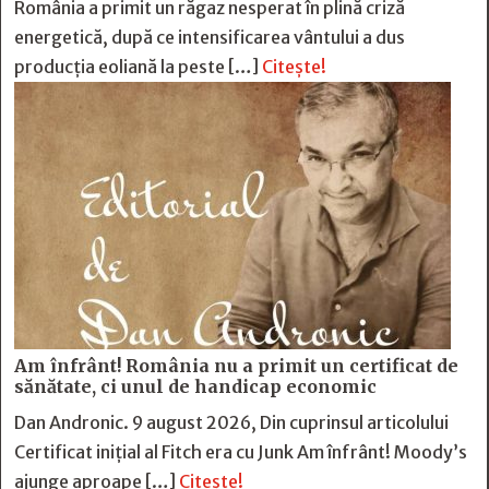
România a primit un răgaz nesperat în plină criză
energetică, după ce intensificarea vântului a dus
producția eoliană la peste […]
Citește!
Am înfrânt! România nu a primit un certificat de
sănătate, ci unul de handicap economic
Dan Andronic. 9 august 2026, Din cuprinsul articolului
Certificat inițial al Fitch era cu Junk Am înfrânt! Moody’s
ajunge aproape […]
Citește!