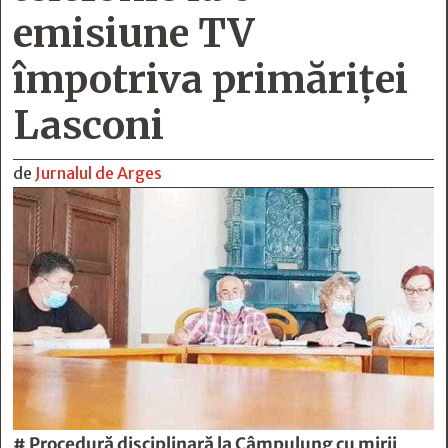
emisiune TV
împotriva primăriţei
Lasconi
de
Jurnalul de Arges
# Procedură disciplinară la Câmpulung cu mirii