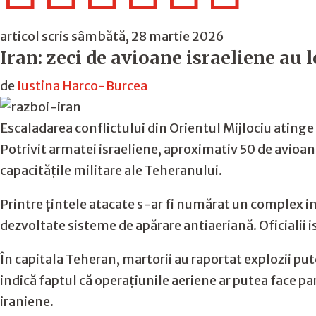
articol scris sâmbătă, 28 martie 2026
Iran: zeci de avioane israeliene au 
de
Iustina Harco-Burcea
Escaladarea conflictului din Orientul Mijlociu atinge
Potrivit armatei israeliene, aproximativ 50 de avioan
capacitățile militare ale Teheranului.
Printre țintele atacate s-ar fi numărat un complex in
dezvoltate sisteme de apărare antiaeriană. Oficialii isr
În capitala Teheran, martorii au raportat explozii pu
indică faptul că operațiunile aeriene ar putea face pa
iraniene.