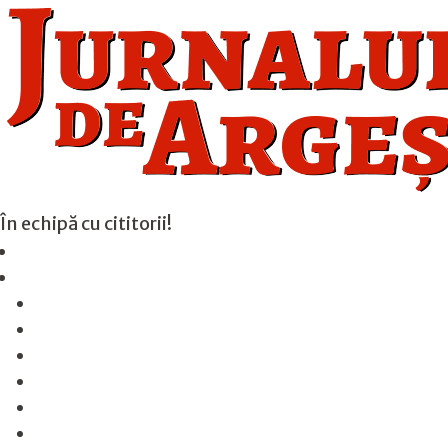
În echipă cu cititorii!