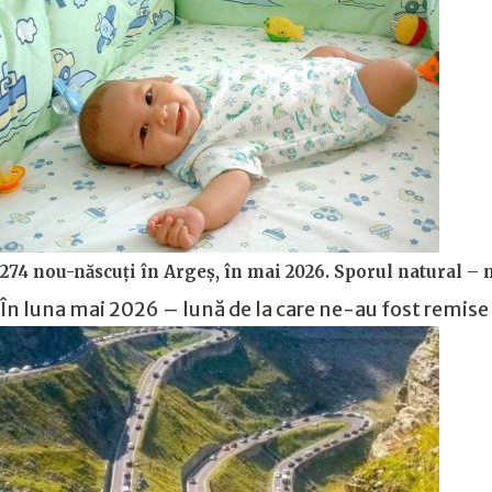
274 nou-născuți în Argeș, în mai 2026. Sporul natural – 
În luna mai 2026 – lună de la care ne-au fost remis