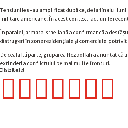
Tensiunile s-au amplificat după ce, de la finalul luni
militare americane. În acest context, acțiunile recen
În paralel, armata israeliană a confirmat că a desfășu
distrugeri în zone rezidențiale și comerciale, potrivit 
De cealaltă parte, gruparea Hezbollah a anunțat că a r
extinderi a conflictului pe mai multe fronturi.
Distribuie!






