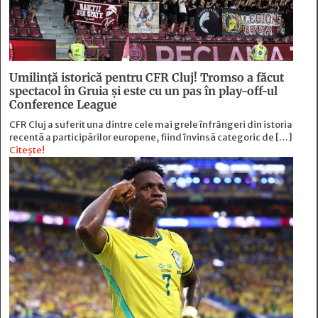
Umilință istorică pentru CFR Cluj! Tromso a făcut
spectacol în Gruia și este cu un pas în play-off-ul
Conference League
CFR Cluj a suferit una dintre cele mai grele înfrângeri din istoria
recentă a participărilor europene, fiind învinsă categoric de […]
Citește!