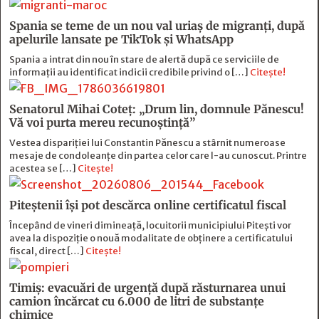
Spania se teme de un nou val uriaș de migranți, după
apelurile lansate pe TikTok și WhatsApp
Spania a intrat din nou în stare de alertă după ce serviciile de
informații au identificat indicii credibile privind o […]
Citește!
Senatorul Mihai Coteț: „Drum lin, domnule Pănescu!
Vă voi purta mereu recunoștință”
Vestea dispariției lui Constantin Pănescu a stârnit numeroase
mesaje de condoleanțe din partea celor care l-au cunoscut. Printre
acestea se […]
Citește!
Piteștenii își pot descărca online certificatul fiscal
Începând de vineri dimineață, locuitorii municipiului Pitești vor
avea la dispoziție o nouă modalitate de obținere a certificatului
fiscal, direct […]
Citește!
Timiș: evacuări de urgență după răsturnarea unui
camion încărcat cu 6.000 de litri de substanțe
chimice