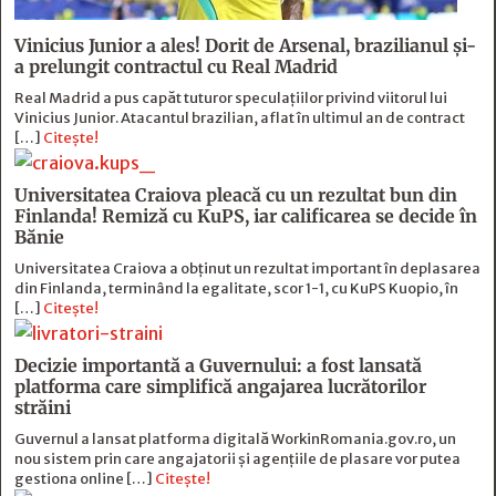
Vinicius Junior a ales! Dorit de Arsenal, brazilianul și-
a prelungit contractul cu Real Madrid
Real Madrid a pus capăt tuturor speculațiilor privind viitorul lui
Vinicius Junior. Atacantul brazilian, aflat în ultimul an de contract
[…]
Citește!
Universitatea Craiova pleacă cu un rezultat bun din
Finlanda! Remiză cu KuPS, iar calificarea se decide în
Bănie
Universitatea Craiova a obținut un rezultat important în deplasarea
din Finlanda, terminând la egalitate, scor 1-1, cu KuPS Kuopio, în
[…]
Citește!
Decizie importantă a Guvernului: a fost lansată
platforma care simplifică angajarea lucrătorilor
străini
Guvernul a lansat platforma digitală WorkinRomania.gov.ro, un
nou sistem prin care angajatorii și agențiile de plasare vor putea
gestiona online […]
Citește!