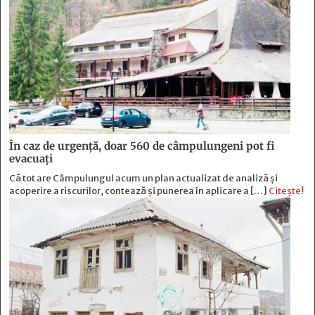
În caz de urgență, doar 560 de câmpulungeni pot fi
evacuați
Că tot are Câmpulungul acum un plan actualizat de analiză și
acoperire a riscurilor, contează și punerea în aplicare a […]
Citește!