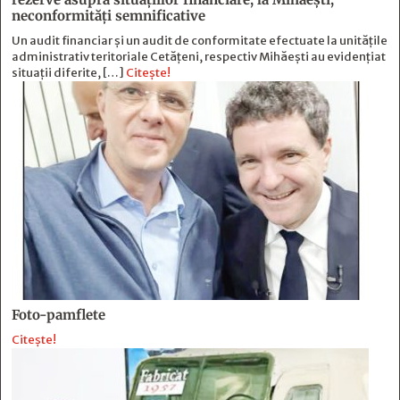
neconformităţi semnificative
Un audit financiar și un audit de conformitate efectuate la unitățile
administrativ teritoriale Cetățeni, respectiv Mihăești au evidențiat
situații diferite, […]
Citește!
Foto-pamflete
Citește!