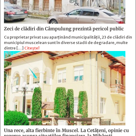
Zeci de clădiri din Câmpulung prezintă pericol public
Cu proprietar privat sau aparținând municipalității, 23 de clădiri din
municipiul muscelean sunt în diverse stadii de degradare, multe
dintre […]
Citește!
Una rece, alta fierbinte în Muscel. La Cetăţeni, opinie cu
rezerve asupra situaţiilor financiare, la Mihăeşti,