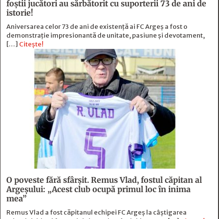
foştii jucători au sărbătorit cu suporterii 73 de ani de
istorie!
Aniversarea celor 73 de ani de existență ai FC Argeș a fost o
demonstrație impresionantă de unitate, pasiune și devotament,
[…]
Citește!
O poveste fără sfârşit. Remus Vlad, fostul căpitan al
Argeşului: „Acest club ocupă primul loc în inima
mea”
Remus Vlad a fost căpitanul echipei FC Argeș la câștigarea