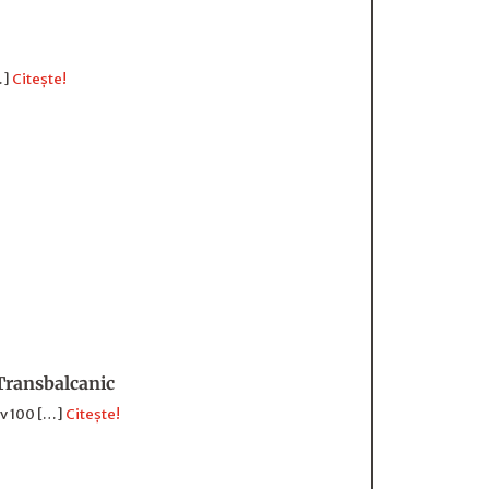
…]
Citește!
 Transbalcanic
iv 100 […]
Citește!