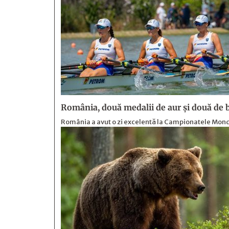
România, două medalii de aur și două de b
România a avut o zi excelentă la Campionatele Mondia