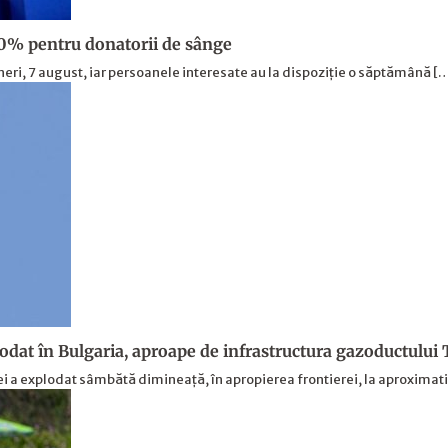
30% pentru donatorii de sânge
neri, 7 august, iar persoanele interesate au la dispoziție o săptămână [
lodat în Bulgaria, aproape de infrastructura gazoductului
ei a explodat sâmbătă dimineață, în apropierea frontierei, la aproximat