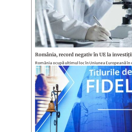
România, record negativ în UE la investiți
România ocupă ultimul loc în Uniunea Europeană în c