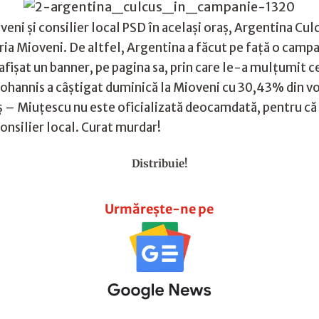
veni și consilier local PSD în același oraș, Argentina Cu
ria Mioveni. De altfel, Argentina a făcut pe față o campa
 afișat un banner, pe pagina sa, prin care le-a mulțumit c
Iohannis a câștigat duminică la Mioveni cu 30,43% din vot
– Miuțescu nu este oficializată deocamdată, pentru că A
onsilier local. Curat murdar!
Distribuie!
Urmărește-ne pe