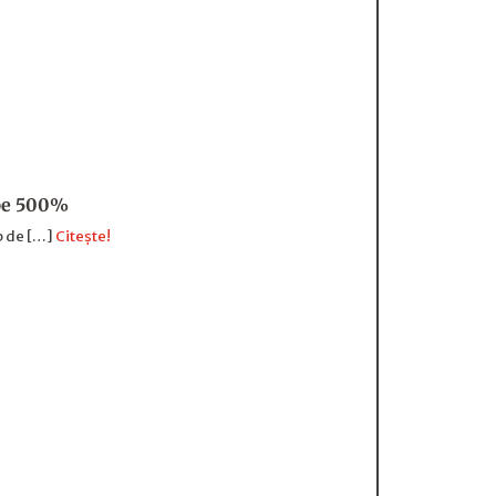
oape 500%
p de […]
Citește!