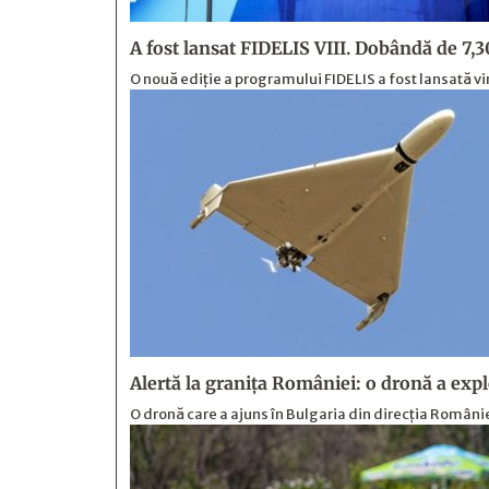
A fost lansat FIDELIS VIII. Dobândă de 7,
O nouă ediție a programului FIDELIS a fost lansată vi
Alertă la granița României: o dronă a exp
O dronă care a ajuns în Bulgaria din direcția Români