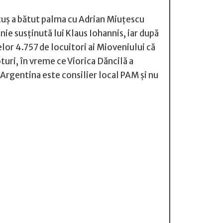
lcuș a bătut palma cu Adrian Miuțescu
nie susținută lui Klaus Iohannis, iar după
elor 4.757 de locuitori ai Mioveniului că
uri, în vreme ce Viorica Dăncilă a
rgentina este consilier local PAM și nu