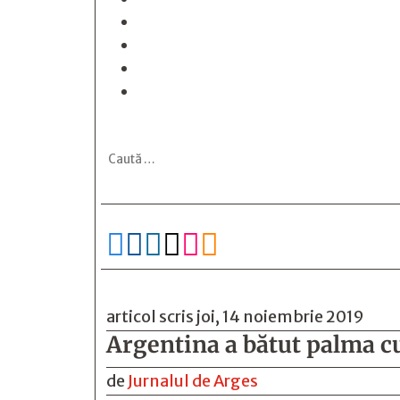






articol scris joi, 14 noiembrie 2019
Argentina a bătut palma 
de
Jurnalul de Arges